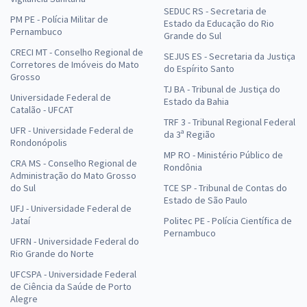
SEDUC RS - Secretaria de
PM PE - Polícia Militar de
Estado da Educação do Rio
Pernambuco
Grande do Sul
CRECI MT - Conselho Regional de
SEJUS ES - Secretaria da Justiça
Corretores de Imóveis do Mato
do Espírito Santo
Grosso
TJ BA - Tribunal de Justiça do
Universidade Federal de
Estado da Bahia
Catalão - UFCAT
TRF 3 - Tribunal Regional Federal
UFR - Universidade Federal de
da 3ª Região
Rondonópolis
MP RO - Ministério Público de
CRA MS - Conselho Regional de
Rondônia
Administração do Mato Grosso
do Sul
TCE SP - Tribunal de Contas do
Estado de São Paulo
UFJ - Universidade Federal de
Jataí
Politec PE - Polícia Científica de
Pernambuco
UFRN - Universidade Federal do
Rio Grande do Norte
UFCSPA - Universidade Federal
de Ciência da Saúde de Porto
Alegre