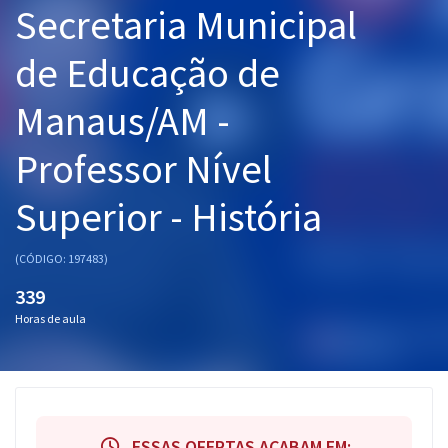
Secretaria Municipal
Pós
de Educação de
Graduação
Manaus/AM -
OAB
Professor Nível
Mentorias
Superior - História
Questões grátis
Conteúdo gratuito
(CÓDIGO: 197483)
Blog
339
Horas de aula
Aprovados
Atendimento
ESSAS OFERTAS ACABAM EM: