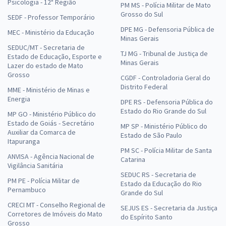
Psicologia - 12ª Região
PM MS - Polícia Militar de Mato
Grosso do Sul
SEDF - Professor Temporário
DPE MG - Defensoria Pública de
MEC - Ministério da Educação
Minas Gerais
SEDUC/MT - Secretaria de
TJ MG - Tribunal de Justiça de
Estado de Educação, Esporte e
Minas Gerais
Lazer do estado de Mato
Grosso
CGDF - Controladoria Geral do
Distrito Federal
MME - Ministério de Minas e
Energia
DPE RS - Defensoria Pública do
Estado do Rio Grande do Sul
MP GO - Ministério Público do
Estado de Goiás - Secretário
MP SP - Ministério Público do
Auxiliar da Comarca de
Estado de São Paulo
Itapuranga
PM SC - Polícia Militar de Santa
ANVISA - Agência Nacional de
Catarina
Vigilância Sanitária
SEDUC RS - Secretaria de
PM PE - Polícia Militar de
Estado da Educação do Rio
Pernambuco
Grande do Sul
CRECI MT - Conselho Regional de
SEJUS ES - Secretaria da Justiça
Corretores de Imóveis do Mato
do Espírito Santo
Grosso