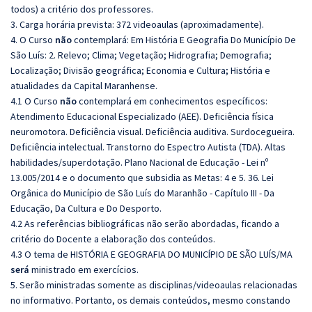
todos) a critério dos professores.
3. Carga horária prevista: 372 videoaulas (aproximadamente).
4. O Curso
não
contemplará: Em História E Geografia Do Município De
São Luís: 2. Relevo; Clima; Vegetação; Hidrografia; Demografia;
Localização; Divisão geográfica; Economia e Cultura; História e
atualidades da Capital Maranhense.
4.1 O Curso
não
contemplará em conhecimentos específicos:
Atendimento Educacional Especializado (AEE). Deficiência física
neuromotora. Deficiência visual. Deficiência auditiva. Surdocegueira.
Deficiência intelectual. Transtorno do Espectro Autista (TDA). Altas
habilidades/superdotação. Plano Nacional de Educação - Lei nº
13.005/2014 e o documento que subsidia as Metas: 4 e 5. 36. Lei
Orgânica do Município de São Luís do Maranhão - Capítulo III - Da
Educação, Da Cultura e Do Desporto.
4.2 As referências bibliográficas não serão abordadas, ficando a
critério do Docente a elaboração dos conteúdos.
4.3 O tema de HISTÓRIA E GEOGRAFIA DO MUNICÍPIO DE SÃO LUÍS/MA
será
ministrado em exercícios.
5. Serão ministradas somente as disciplinas/videoaulas relacionadas
no informativo. Portanto, os demais conteúdos, mesmo constando