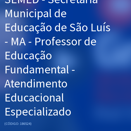
Pós
Municipal de
Graduação
Educação de São Luís
OAB
- MA - Professor de
Mentorias
Educação
Questões grátis
Fundamental -
Conteúdo gratuito
Atendimento
Blog
Educacional
Aprovados
Especializado
Atendimento
(CÓDIGO: 186524)