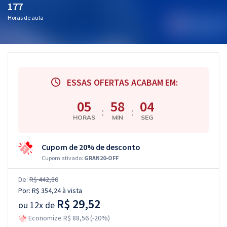
177
Horas de aula
ESSAS OFERTAS ACABAM EM:
05
58
03
:
:
HORAS
MIN
SEG
Cupom de 20% de desconto
Cupom ativado:
GRAN20-OFF
De:
R$ 442,80
Por:
R$ 354,24
à vista
R$ 29,52
ou
12x de
Economize R$ 88,56 (-20%)