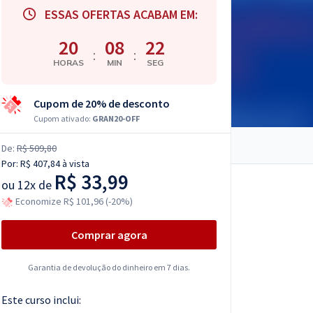
ESSAS OFERTAS ACABAM EM:
20
08
21
:
:
HORAS
MIN
SEG
Cupom de 20% de desconto
Cupom ativado:
GRAN20-OFF
De:
R$ 509,80
Por:
R$ 407,84
à vista
R$ 33,99
ou
12x de
Economize R$ 101,96 (-20%)
Comprar agora
Garantia de devolução do dinheiro em 7 dias.
Este curso inclui: