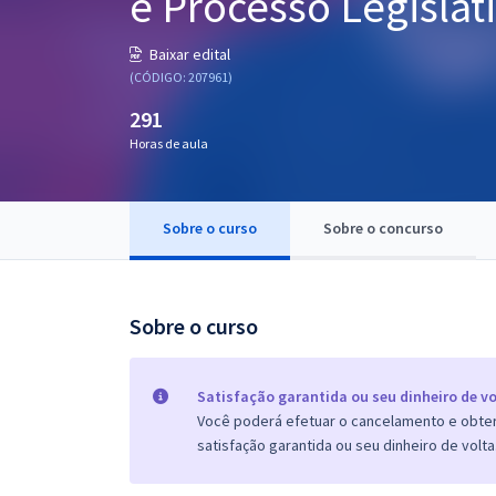
e Processo Legislat
Pós
Baixar edital
Graduação
(CÓDIGO: 207961)
291
OAB
Horas de aula
Mentorias
Sobre o curso
Sobre o concurso
Questões grátis
Conteúdo gratuito
Blog
Sobre o curso
Aprovados
Satisfação garantida ou seu dinheiro de vo
Você poderá efetuar o cancelamento e obter 
Atendimento
satisfação garantida ou seu dinheiro de volta