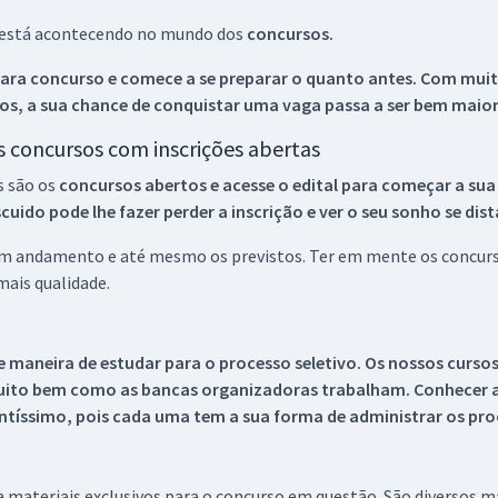
ue está acontecendo no mundo dos
concursos.
ara concurso e comece a se preparar o quanto antes. Com muita
os, a sua chance de conquistar uma vaga passa a ser bem maior
os concursos com inscrições abertas
s são os
concursos abertos e acesse o edital para começar a sua
ido pode lhe fazer perder a inscrição e ver o seu sonho se dis
 em andamento e até mesmo os previstos. Ter em mente os concurso
ais qualidade.
 maneira de estudar para o processo seletivo. Os nossos curso
uito bem como as bancas organizadoras trabalham. Conhecer a
tíssimo, pois cada uma tem a sua forma de administrar os proc
 a materiais exclusivos para o concurso em questão. São diversos 