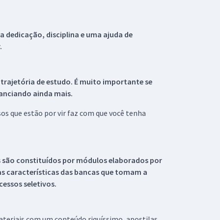
 dedicação, disciplina e uma ajuda de
.
 trajetória de estudo. É muito importante se
tanciando ainda mais.
s que estão por vir faz com que você tenha
s são constituídos por módulos elaborados por
s características das bancas que tomam a
essos seletivos.
materiais com um conteúdo riquíssimo, apostilas