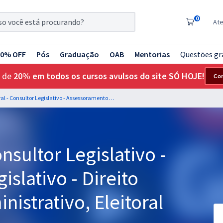
0
At
20% OFF
Pós
Graduação
OAB
Mentorias
Questões gr
 de
20% em todos os cursos avulsos do site SÓ HOJE!
Co
Senado Federal - Consultor Legislativo - Assessoramento Legislativo - Direito Constitucional, Administrativo, Eleitoral e Processo Legislativo
nsultor Legislativo -
slativo - Direito
nistrativo, Eleitoral