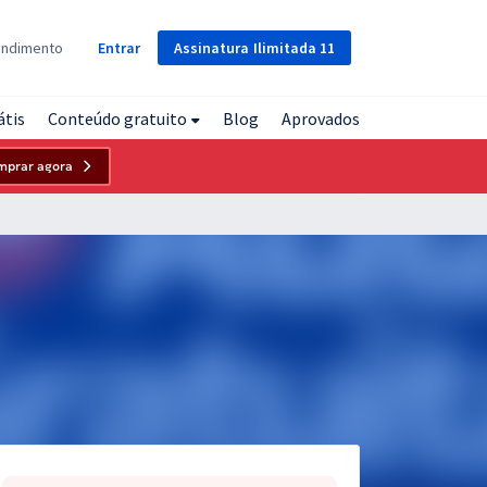
Assinatura
Ilimitada
11
endimento
Entrar
átis
Conteúdo gratuito
Blog
Aprovados
mprar agora