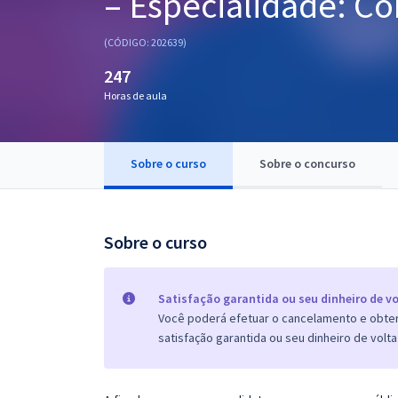
– Especialidade: Co
Pós
(CÓDIGO: 202639)
Graduação
247
Horas de aula
OAB
Mentorias
Sobre o curso
Sobre o concurso
Questões grátis
Conteúdo gratuito
Sobre o curso
Blog
Aprovados
Satisfação garantida ou seu dinheiro de vo
Você poderá efetuar o cancelamento e obter 
satisfação garantida ou seu dinheiro de volta
Atendimento