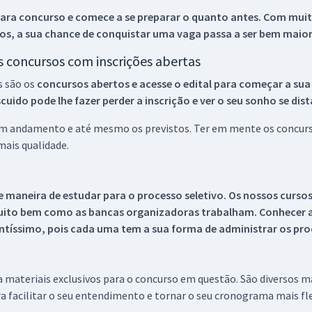
ara concurso e comece a se preparar o quanto antes. Com muita
os, a sua chance de conquistar uma vaga passa a ser bem maior
os concursos com inscrições abertas
s são os
concursos abertos e acesse o edital para começar a sua
ido pode lhe fazer perder a inscrição e ver o seu sonho se dis
 em andamento e até mesmo os previstos. Ter em mente os concurso
ais qualidade.
 maneira de estudar para o processo seletivo. Os nossos curso
uito bem como as bancas organizadoras trabalham. Conhecer a
tíssimo, pois cada uma tem a sua forma de administrar os proc
 a materiais exclusivos para o concurso em questão. São diversos 
a facilitar o seu entendimento e tornar o seu cronograma mais fle