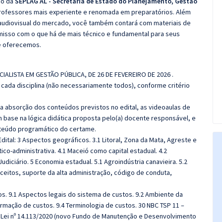
co da
SEPLAG AL - Secretaria de Estado do Planejamento, Gestão
professores mais experiente e renomada em preparatórios. Além
e audiovisual do mercado, você também contará com materiais de
misso com o que há de mais técnico e fundamental para seus
e oferecemos.
ECIALISTA EM GESTÃO PÚBLICA, DE 26 DE FEVEREIRO DE 2026 .
cada disciplina (não necessariamente todos), conforme critério
 a absorção dos conteúdos previstos no edital, as videoaulas de
 base na lógica didática proposta pelo(a) docente responsável, e
teúdo programático do certame.
ital: 3 Aspectos geográficos. 3.1 Litoral, Zona da Mata, Agreste e
tico-administrativa. 4.1 Maceió como capital estadual. 4.2
udiciário. 5 Economia estadual. 5.1 Agroindústria canavieira. 5.2
nceitos, suporte da alta administração, código de conduta,
s. 9.1 Aspectos legais do sistema de custos. 9.2 Ambiente da
ormação de custos. 9.4 Terminologia de custos. 30 NBC TSP 11 –
Lei nº 14.113/2020 (novo Fundo de Manutenção e Desenvolvimento