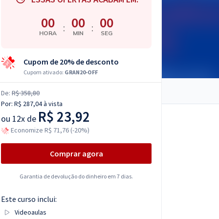
00
00
00
:
:
HORA
MIN
SEG
Cupom de 20% de desconto
Cupom ativado:
GRAN20-OFF
De:
R$ 358,80
Por:
R$ 287,04
à vista
R$ 23,92
ou
12x de
Economize R$ 71,76 (-20%)
Comprar agora
Garantia de devolução do dinheiro em 7 dias.
Este curso inclui:
Videoaulas