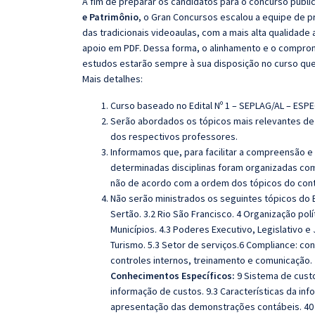
A fim de preparar os candidatos para o concurso públi
e Patrimônio
, o Gran Concursos escalou a equipe de 
das tradicionais videoaulas, com a mais alta qualidad
apoio em PDF. Dessa forma, o alinhamento e o compro
estudos estarão sempre à sua disposição no curso qu
Mais detalhes:
Curso baseado no Edital Nº 1 – SEPLAG/AL – ESP
Serão abordados os tópicos mais relevantes de 
dos respectivos professores.
Informamos que, para facilitar a compreensão e
determinadas disciplinas foram organizadas com
não de acordo com a ordem dos tópicos do con
Não serão ministrados os seguintes tópicos do Ed
Sertão. 3.2 Rio São Francisco. 4 Organização polí
Municípios. 4.3 Poderes Executivo, Legislativo e J
Turismo. 5.3 Setor de serviços.6 Compliance: co
controles internos, treinamento e comunicação.
Conhecimentos Específicos:
9 Sistema de custo
informação de custos. 9.3 Características da inf
apresentação das demonstrações contábeis. 40 