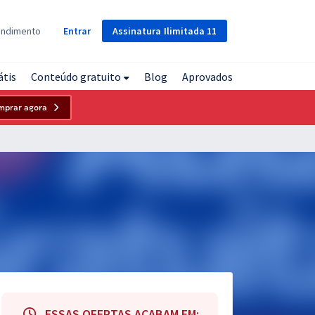
Assinatura
Ilimitada
11
endimento
Entrar
átis
Conteúdo gratuito
Blog
Aprovados
mprar agora
ESSAS OFERTAS ACABAM EM: