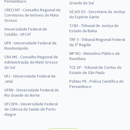
Pernambuco
Grande do Sul
CRECI MT - Conselho Regional de
SEJUS ES - Secretaria da Justiça
Corretores de Imóveis do Mato
do Espírito Santo
Grosso
TJ BA - Tribunal de Justiça do
Universidade Federal de
Estado da Bahia
Catalão - UFCAT
TRF 3 - Tribunal Regional Federal
UFR - Universidade Federal de
da 3ª Região
Rondonópolis
MP RO - Ministério Público de
CRA MS - Conselho Regional de
Rondônia
Administração do Mato Grosso
do Sul
TCE SP - Tribunal de Contas do
Estado de São Paulo
UFJ - Universidade Federal de
Jataí
Politec PE - Polícia Científica de
Pernambuco
UFRN - Universidade Federal do
Rio Grande do Norte
UFCSPA - Universidade Federal
de Ciência da Saúde de Porto
Alegre