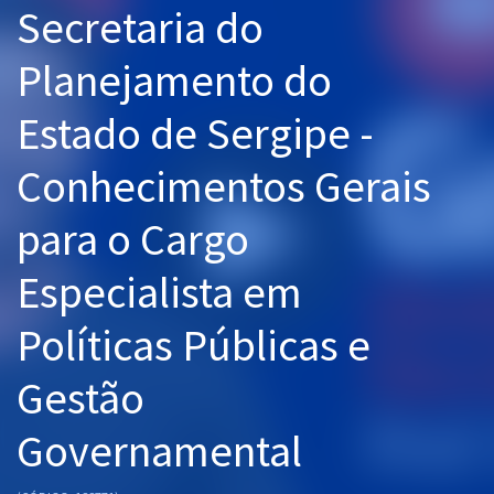
Secretaria do
Pós
Planejamento do
Graduação
Estado de Sergipe -
OAB
Conhecimentos Gerais
Mentorias
para o Cargo
Questões grátis
Conteúdo gratuito
Especialista em
Blog
Políticas Públicas e
Aprovados
Gestão
Atendimento
Governamental