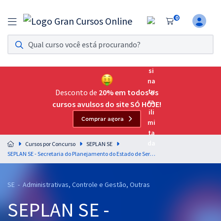
0
Assinatura Ilimitada 11
Acesso a todos os cursos. Teste grátis por 7 dias!
Assinatura OAB Até Passar
Acesso ilimitado a toda preparação para o Exame da
Desconto de
20% em todos os
Ordem, até você passar!
cursos avulsos do site SÓ HOJE!
Comprar agora
Residências Multiprofissionais
Preparação completa e intensiva para as principais
Cursos por Concurso
SEPLAN SE
residências em saúde do Brasil
SEPLAN SE - Secretaria do Planejamento do Estado de Sergipe - Conhecimentos Gerais para o Cargo Especialista em Políticas Públicas e Gestão Governamental
Concursos
SE - Administrativas, Controle e Gestão, Outras
Assinatura Ilimitada
SEPLAN SE -
Cursos 20% OFF