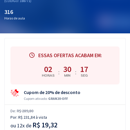
(CÓDIGO: 188771)
316
Horas de aula
ESSAS OFERTAS ACABAM EM:
02
30
16
:
:
HORAS
MIN
SEG
Cupom de 20% de desconto
Cupom ativado:
GRAN20-OFF
De:
R$ 289,80
Por:
R$ 231,84
à vista
R$ 19,32
ou
12x de