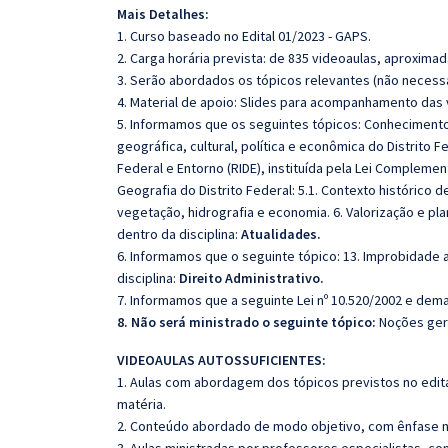
Mais Detalhes:
1. Curso baseado no Edital 01/2023 - GAPS.
2. Carga horária prevista: de 835 videoaulas, aproxima
3. Serão abordados os tópicos relevantes (não necessa
4. Material de apoio: Slides para acompanhamento das 
5. Informamos que os seguintes tópicos: Conhecimentos s
geográfica, cultural, política e econômica do Distrito 
Federal e Entorno (RIDE), instituída pela Lei Complemen
Geografia do Distrito Federal: 5.1. Contexto histórico d
vegetação, hidrografia e economia. 6. Valorização e pla
dentro da disciplina:
Atualidades.
6. Informamos que o seguinte tópico: 13. Improbidade ad
disciplina:
Direito Administrativo.
7. Informamos que a seguinte Lei nº 10.520/2002 e dema
8. Não será ministrado o seguinte tópico:
Noções ger
VIDEOAULAS AUTOSSUFICIENTES:
1. Aulas com abordagem dos tópicos previstos no edita
matéria.
2. Conteúdo abordado de modo objetivo, com ênfase n