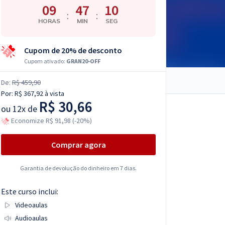
09
47
09
:
:
HORAS
MIN
SEG
Cupom de 20% de desconto
Cupom ativado:
GRAN20-OFF
De:
R$ 459,90
Por:
R$ 367,92
à vista
R$ 30,66
ou
12x de
Economize R$ 91,98 (-20%)
Comprar agora
Garantia de devolução do dinheiro em 7 dias.
Este curso inclui:
Videoaulas
Audioaulas