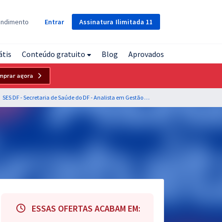
Assinatura
Ilimitada
11
endimento
Entrar
átis
Conteúdo gratuito
Blog
Aprovados
mprar agora
SES DF - Secretaria de Saúde do DF - Analista em Gestão e Assistência Pública à Saúde - Administrativa
ESSAS OFERTAS ACABAM EM: