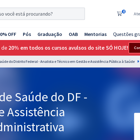
0
At
20% OFF
Pós
Graduação
OAB
Mentorias
Questões gr
 de
20% em todos os cursos avulsos do site SÓ HOJE!
Co
Saúde do Distrito Federal - Analista e Técnico em Gestão e Assistência Pública à Saúde
 de Saúde do DF -
e Assistência
dministrativa