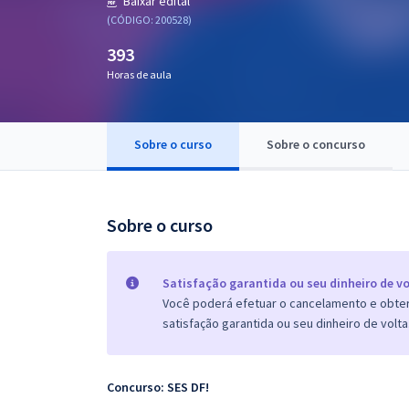
Baixar edital
Pós
(CÓDIGO: 200528)
393
Graduação
Horas de aula
OAB
Mentorias
Sobre o curso
Sobre o concurso
Questões grátis
Sobre o curso
Conteúdo gratuito
Blog
Satisfação garantida ou seu dinheiro de vo
Aprovados
Você poderá efetuar o cancelamento e obter 
satisfação garantida ou seu dinheiro de volta
Atendimento
Concurso: SES DF!