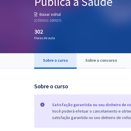
Pública à Saúde
Pós
Baixar edital
Graduação
(CÓDIGO: 200527)
302
OAB
Horas de aula
Mentorias
Sobre o curso
Sobre o concurso
Questões grátis
Conteúdo gratuito
Blog
Sobre o curso
Aprovados
Satisfação garantida ou seu dinheiro de vo
Você poderá efetuar o cancelamento e obter 
Atendimento
satisfação garantida ou seu dinheiro de volta