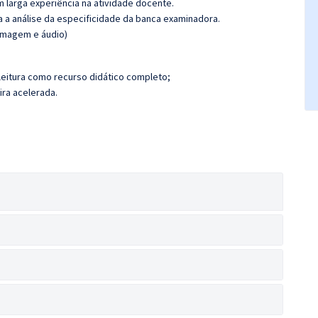
m larga experiência na atividade docente.
ra a análise da especificidade da banca examinadora.
(imagem e áudio)
leitura como recurso didático completo;
ira acelerada.