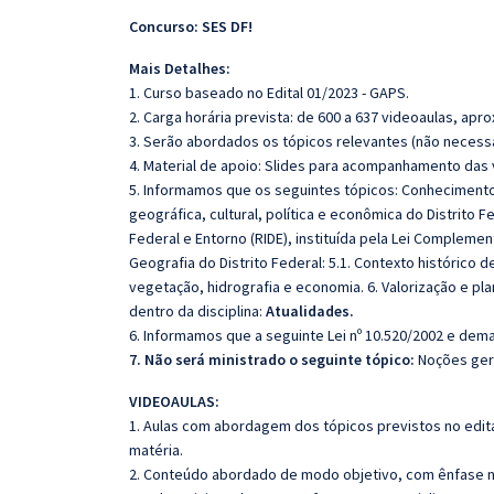
Concurso: SES DF!
Mais Detalhes:
1. Curso baseado no Edital 01/2023 - GAPS.
2. Carga horária prevista: de 600 a 637 videoaulas, ap
3. Serão abordados os tópicos relevantes (não necessa
4. Material de apoio: Slides para acompanhamento das 
5. Informamos que os seguintes tópicos: Conhecimentos s
geográfica, cultural, política e econômica do Distrito 
Federal e Entorno (RIDE), instituída pela Lei Complemen
Geografia do Distrito Federal: 5.1. Contexto histórico d
vegetação, hidrografia e economia. 6. Valorização e pla
dentro da disciplina:
Atualidades.
6. Informamos que a seguinte Lei nº 10.520/2002 e dema
7. Não será ministrado o seguinte tópico:
Noções ger
VIDEOAULAS:
1. Aulas com abordagem dos tópicos previstos no edita
matéria.
2. Conteúdo abordado de modo objetivo, com ênfase n