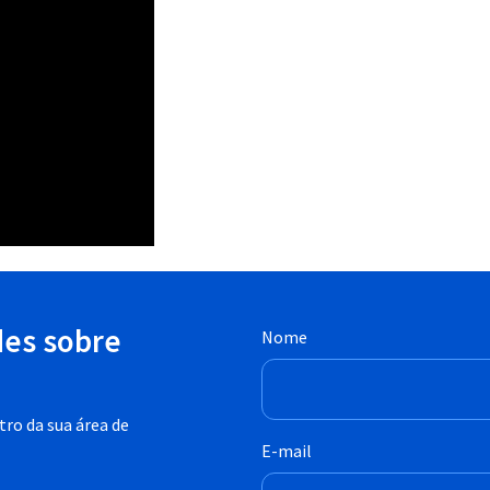
des sobre
Nome
ro da sua área de
E-mail