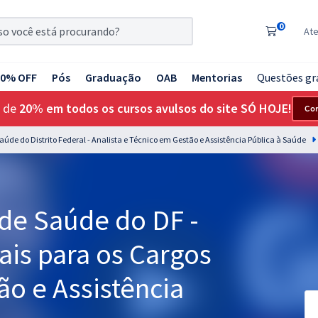
0
At
20% OFF
Pós
Graduação
OAB
Mentorias
Questões gr
 de
20% em todos os cursos avulsos do site SÓ HOJE!
Co
Saúde do Distrito Federal - Analista e Técnico em Gestão e Assistência Pública à Saúde
 de Saúde do DF -
is para os Cargos
ão e Assistência