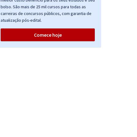
melhor custo benefício para os seus estudos e seu
bolso. São mais de 25 mil cursos para todas as
carreiras de concursos públicos, com garantia de
atualização pós-edital.
Comece hoje