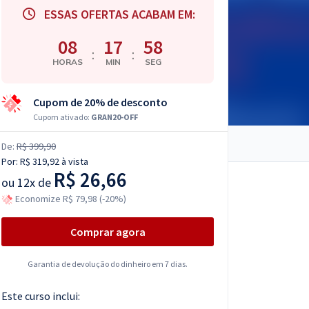
ESSAS OFERTAS ACABAM EM:
08
17
57
:
:
HORAS
MIN
SEG
Cupom de 20% de desconto
Cupom ativado:
GRAN20-OFF
De:
R$ 399,90
Por:
R$ 319,92
à vista
R$ 26,66
ou
12x de
Economize R$ 79,98 (-20%)
Comprar agora
Garantia de devolução do dinheiro em 7 dias.
Este curso inclui: