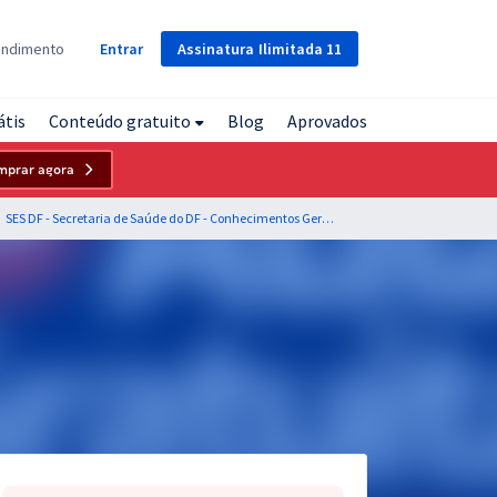
Assinatura
Ilimitada
11
endimento
Entrar
átis
Conteúdo gratuito
Blog
Aprovados
mprar agora
SES DF - Secretaria de Saúde do DF - Conhecimentos Gerais para os Cargos de Analista em Gestão e Assistência Pública à Saúde