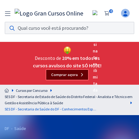
0
Assinatura Ilimitada 11
Acesso a todos os cursos. Teste grátis por 7 dias!
Assinatura OAB Até Passar
Acesso ilimitado a toda preparação para o Exame da
Desconto de
20% em todos os
Ordem, até você passar!
cursos avulsos do site SÓ HOJE!
Comprar agora
Residências Multiprofissionais
Preparação completa e intensiva para as principais
Cursos por Concurso
residências em saúde do Brasil
SES DF - Secretaria de Estado de Saúde do Distrito Federal - Analista e Técnico em
Gestão e Assistência Pública à Saúde
Concursos
SES DF - Secretaria de Saúde do DF - Conhecimentos Específicos para Analista em Gestão e Assistência Pública à Saúde - Administrativa
Assinatura Ilimitada
DF - Saúde
Cursos 20% OFF