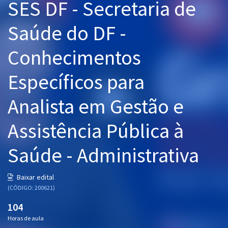
SES DF - Secretaria de
Pós
Saúde do DF -
Graduação
Conhecimentos
OAB
Específicos para
Mentorias
Analista em Gestão e
Questões grátis
Assistência Pública à
Conteúdo gratuito
Blog
Saúde - Administrativa
Aprovados
Baixar edital
(CÓDIGO: 200621)
Atendimento
104
Horas de aula