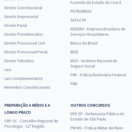
Fazenda do Estado do Ceará
Direito Constitucional
PETROBRAS
Direito Empresarial
SEFAZ DF
Direito Penal
EBSERH - Empresa Brasileira de
Direito Previdenciário
Serviços Hospitalares
Direito Processual Civil
Banco do Brasil
Direito Processual Penal
IBGE
Direito Tributário
INSS - Instituto Nacional do
Seguro Social
Leis
PRF - Polícia Rodoviária Federal
Leis Complementares
PND
Remédios Constitucionais
PREPARAÇÃO A MÉDIO E A
OUTROS CONCURSOS
LONGO PRAZO
DPE SP - Defensoria Pública do
Estado de São Paulo
CRP SC - Conselho Regional de
Psicologia - 12ª Região
PM MS - Polícia Militar de Mato