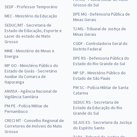
Grosso do Sul
SEDF - Professor Temporário
DPE MG - Defensoria Pública de
MEC - Ministério da Educação
Minas Gerais
SEDUC/MT - Secretaria de
TJ MG - Tribunal de Justiça de
Estado de Educação, Esporte e
Minas Gerais
Lazer do estado de Mato
Grosso
CGDF - Controladoria Geral do
Distrito Federal
MME - Ministério de Minas e
Energia
DPE RS - Defensoria Pública do
Estado do Rio Grande do Sul
MP GO - Ministério Público do
Estado de Goiás - Secretário
MP SP - Ministério Público do
Auxiliar da Comarca de
Estado de São Paulo
Itapuranga
PM SC - Polícia Militar de Santa
ANVISA - Agência Nacional de
Catarina
Vigilância Sanitária
SEDUC RS - Secretaria de
PM PE - Polícia Militar de
Estado da Educação do Rio
Pernambuco
Grande do Sul
CRECI MT - Conselho Regional de
SEJUS ES - Secretaria da Justiça
Corretores de Imóveis do Mato
do Espírito Santo
Grosso
TJ BA - Tribunal de Justiça do