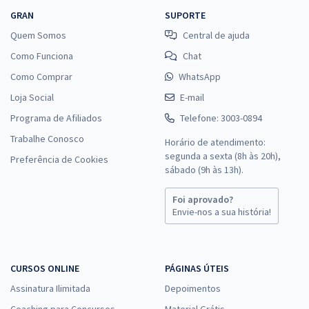
GRAN
SUPORTE
Quem Somos
Central de ajuda
Como Funciona
Chat
Como Comprar
WhatsApp
Loja Social
E-mail
Programa de Afiliados
Telefone: 3003-0894
Trabalhe Conosco
Horário de atendimento:
segunda a sexta (8h às 20h),
Preferência de Cookies
sábado (9h às 13h).
Foi aprovado?
Envie-nos a sua história!
CURSOS ONLINE
PÁGINAS ÚTEIS
Assinatura Ilimitada
Depoimentos
Coaching para Concursos
Material Grátis