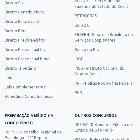
SEFAZ CE - Secretaria da
Direito Civil
Fazenda do Estado do Ceará
Direito Constitucional
PETROBRAS
Direito Empresarial
SEFAZ DF
Direito Penal
EBSERH - Empresa Brasileira de
Direito Previdenciário
Serviços Hospitalares
Direito Processual Civil
Banco do Brasil
Direito Processual Penal
IBGE
Direito Tributário
INSS - Instituto Nacional do
Seguro Social
Leis
PRF - Polícia Rodoviária Federal
Leis Complementares
PND
Remédios Constitucionais
PREPARAÇÃO A MÉDIO E A
OUTROS CONCURSOS
LONGO PRAZO
DPE SP - Defensoria Pública do
Estado de São Paulo
CRP SC - Conselho Regional de
Psicologia - 12ª Região
PM MS - Polícia Militar de Mato