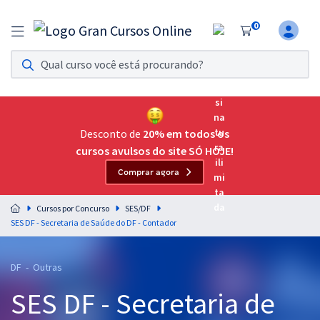
0
Assinatura Ilimitada 11
Acesso a todos os cursos. Teste grátis por 7 dias!
Assinatura OAB Até Passar
Acesso ilimitado a toda preparação para o Exame da
Desconto de
20% em todos os
Ordem, até você passar!
cursos avulsos do site SÓ HOJE!
Comprar agora
Residências Multiprofissionais
Preparação completa e intensiva para as principais
Cursos por Concurso
SES/DF
residências em saúde do Brasil
SES DF - Secretaria de Saúde do DF - Contador
Concursos
DF - Outras
Assinatura Ilimitada
SES DF - Secretaria de
Cursos 20% OFF