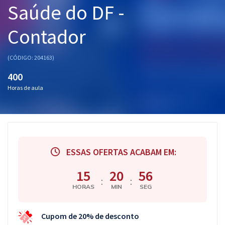
Saúde do DF -
Pós
Contador
Graduação
OAB
(CÓDIGO: 204163)
400
Mentorias
Horas de aula
Questões grátis
Conteúdo gratuito
Blog
ESSAS OFERTAS ACABAM EM:
Aprovados
15
20
56
:
:
HORAS
MIN
SEG
Atendimento
Cupom de 20% de desconto