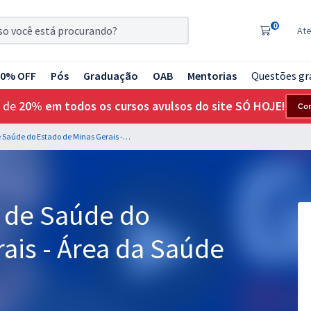
0
At
20% OFF
Pós
Graduação
OAB
Mentorias
Questões gr
 de
20% em todos os cursos avulsos do site SÓ HOJE!
Co
SES MG - Secretaria de Saúde do Estado de Minas Gerais - Área da Saúde
a de Saúde do
ais - Área da Saúde