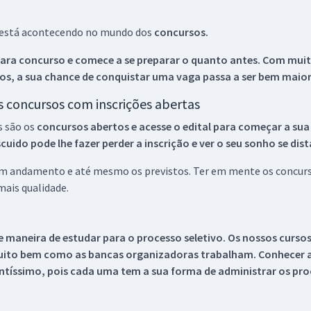
ue está acontecendo no mundo dos
concursos.
ara concurso e comece a se preparar o quanto antes. Com muita
os, a sua chance de conquistar uma vaga passa a ser bem maior
os concursos com inscrições abertas
s são os
concursos abertos e acesse o edital para começar a sua
ido pode lhe fazer perder a inscrição e ver o seu sonho se dis
 em andamento e até mesmo os previstos. Ter em mente os concurso
ais qualidade.
 maneira de estudar para o processo seletivo. Os nossos curso
uito bem como as bancas organizadoras trabalham. Conhecer a
tíssimo, pois cada uma tem a sua forma de administrar os proc