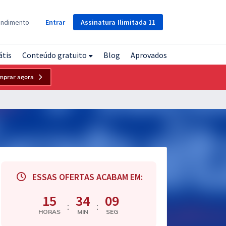
Assinatura
Ilimitada
11
endimento
Entrar
átis
Conteúdo gratuito
Blog
Aprovados
mprar agora
ESSAS OFERTAS ACABAM EM:
15
34
08
:
:
HORAS
MIN
SEG