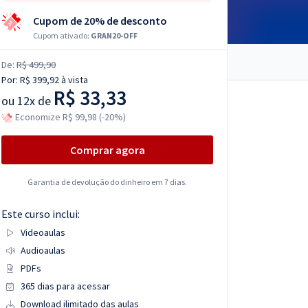
Cupom de 20% de desconto
Cupom ativado:
GRAN20-OFF
De:
R$ 499,90
Por:
R$ 399,92
à vista
R$ 33,33
ou
12x de
Economize R$ 99,98 (-20%)
Comprar agora
Garantia de devolução do dinheiro em 7 dias.
Este curso inclui:
Videoaulas
Audioaulas
PDFs
365 dias para acessar
Download ilimitado das aulas