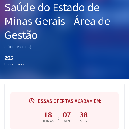
Saúde do Estado de
Pós
Minas Gerais - Área de
Graduação
Gestão
OAB
Mentorias
(CÓDIGO: 201106)
295
Questões grátis
Horas de aula
Conteúdo gratuito
Blog
Aprovados
ESSAS OFERTAS ACABAM EM:
Atendimento
18
07
37
:
:
HORAS
MIN
SEG