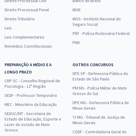
Direito Processual Civil
Banco do Brasil
Direito Processual Penal
IBGE
Direito Tributário
INSS - Instituto Nacional do
Seguro Social
Leis
PRF - Polícia Rodoviária Federal
Leis Complementares
PND
Remédios Constitucionais
PREPARAÇÃO A MÉDIO E A
OUTROS CONCURSOS
LONGO PRAZO
DPE SP - Defensoria Pública do
Estado de São Paulo
CRP SC - Conselho Regional de
Psicologia - 12ª Região
PM MS - Polícia Militar de Mato
Grosso do Sul
SEDF - Professor Temporário
DPE MG - Defensoria Pública de
MEC - Ministério da Educação
Minas Gerais
SEDUC/MT - Secretaria de
TJ MG - Tribunal de Justiça de
Estado de Educação, Esporte e
Minas Gerais
Lazer do estado de Mato
Grosso
CGDF - Controladoria Geral do