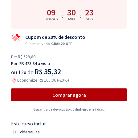
09
30
22
:
:
HORAS
MIN
SEG
Cupom de 20% de desconto
Cupom ativado:
GRAN20-OFF
De:
R$ 529,80
Por:
R$ 423,84
à vista
R$ 35,32
ou
12x de
Economize R$ 105,96 (-20%)
Comprar agora
Garantia de devolução do dinheiro em 7 dias.
Este curso inclui:
Videoaulas