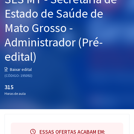
Pós
Estado de Saúde de
Graduação
Mato Grosso -
OAB
Administrador (Pré-
Mentorias
edital)
Questões grátis
Baixar edital
Conteúdo gratuito
(CÓDIGO: 195092)
315
Blog
Horas de aula
Aprovados
Atendimento
ESSAS OFERTAS ACABAM EM: