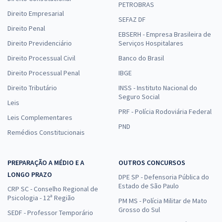
PETROBRAS
Direito Empresarial
SEFAZ DF
Direito Penal
EBSERH - Empresa Brasileira de
Direito Previdenciário
Serviços Hospitalares
Direito Processual Civil
Banco do Brasil
Direito Processual Penal
IBGE
Direito Tributário
INSS - Instituto Nacional do
Seguro Social
Leis
PRF - Polícia Rodoviária Federal
Leis Complementares
PND
Remédios Constitucionais
PREPARAÇÃO A MÉDIO E A
OUTROS CONCURSOS
LONGO PRAZO
DPE SP - Defensoria Pública do
Estado de São Paulo
CRP SC - Conselho Regional de
Psicologia - 12ª Região
PM MS - Polícia Militar de Mato
Grosso do Sul
SEDF - Professor Temporário