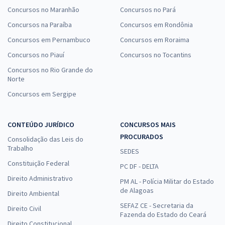
Concursos no Maranhão
Concursos no Pará
Concursos na Paraíba
Concursos em Rondônia
Concursos em Pernambuco
Concursos em Roraima
Concursos no Piauí
Concursos no Tocantins
Concursos no Rio Grande do
Norte
Concursos em Sergipe
CONTEÚDO JURÍDICO
CONCURSOS MAIS
PROCURADOS
Consolidação das Leis do
Trabalho
SEDES
Constituição Federal
PC DF - DELTA
Direito Administrativo
PM AL - Polícia Militar do Estado
de Alagoas
Direito Ambiental
SEFAZ CE - Secretaria da
Direito Civil
Fazenda do Estado do Ceará
Direito Constitucional