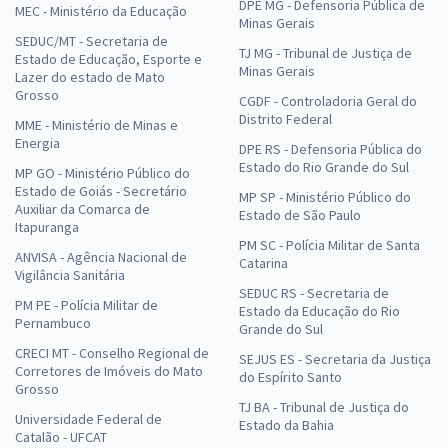
DPE MG - Defensoria Pública de
MEC - Ministério da Educação
Minas Gerais
SEDUC/MT - Secretaria de
TJ MG - Tribunal de Justiça de
Estado de Educação, Esporte e
Minas Gerais
Lazer do estado de Mato
Grosso
CGDF - Controladoria Geral do
Distrito Federal
MME - Ministério de Minas e
Energia
DPE RS - Defensoria Pública do
Estado do Rio Grande do Sul
MP GO - Ministério Público do
Estado de Goiás - Secretário
MP SP - Ministério Público do
Auxiliar da Comarca de
Estado de São Paulo
Itapuranga
PM SC - Polícia Militar de Santa
ANVISA - Agência Nacional de
Catarina
Vigilância Sanitária
SEDUC RS - Secretaria de
PM PE - Polícia Militar de
Estado da Educação do Rio
Pernambuco
Grande do Sul
CRECI MT - Conselho Regional de
SEJUS ES - Secretaria da Justiça
Corretores de Imóveis do Mato
do Espírito Santo
Grosso
TJ BA - Tribunal de Justiça do
Universidade Federal de
Estado da Bahia
Catalão - UFCAT