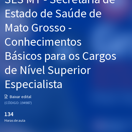
Pós
Estado de Saúde de
Graduação
Mato Grosso -
OAB
Conhecimentos
Mentorias
Básicos para os Cargos
Questões grátis
de Nível Superior
Conteúdo gratuito
Especialista
Blog
Aprovados
Baixar edital
(CÓDIGO: 194987)
Atendimento
134
Horas de aula