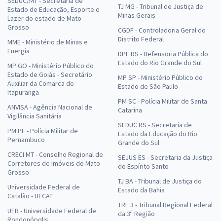
SEDUC/MT - Secretaria de
TJ MG - Tribunal de Justiça de
Estado de Educação, Esporte e
Minas Gerais
Lazer do estado de Mato
Grosso
CGDF - Controladoria Geral do
Distrito Federal
MME - Ministério de Minas e
Energia
DPE RS - Defensoria Pública do
Estado do Rio Grande do Sul
MP GO - Ministério Público do
Estado de Goiás - Secretário
MP SP - Ministério Público do
Auxiliar da Comarca de
Estado de São Paulo
Itapuranga
PM SC - Polícia Militar de Santa
ANVISA - Agência Nacional de
Catarina
Vigilância Sanitária
SEDUC RS - Secretaria de
PM PE - Polícia Militar de
Estado da Educação do Rio
Pernambuco
Grande do Sul
CRECI MT - Conselho Regional de
SEJUS ES - Secretaria da Justiça
Corretores de Imóveis do Mato
do Espírito Santo
Grosso
TJ BA - Tribunal de Justiça do
Universidade Federal de
Estado da Bahia
Catalão - UFCAT
TRF 3 - Tribunal Regional Federal
UFR - Universidade Federal de
da 3ª Região
Rondonópolis