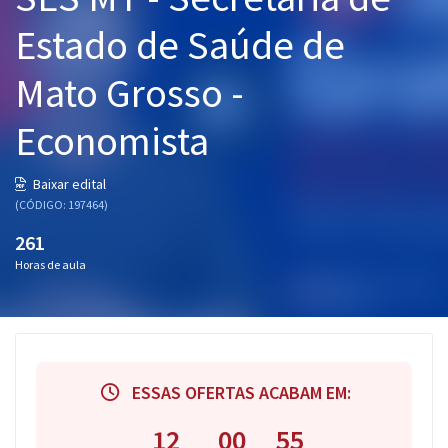
Pós
Estado de Saúde de
Graduação
Mato Grosso -
OAB
Economista
Mentorias
Baixar edital
(CÓDIGO: 197464)
Questões grátis
261
Conteúdo gratuito
Horas de aula
Blog
Aprovados
Atendimento
ESSAS OFERTAS ACABAM EM:
12
00
54