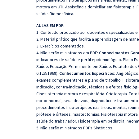
procedimentos fisioterápicos nas áreas: mental, reumat
motora em UTI. Assistência domiciliar em fisioterapia.
saúde. Biomecânica.
AULAS EM PDF:
1. Conteúdo produzido por docentes especializados e
2. Material prático que facilita a aprendizagem de mane
3. Exercícios comentados.
4. Não serão ministrados em PDF:
Conhecimentos Gera
indicadores de saúde e perfil epidemiológico. Plano Es
Saúde. Educação Permanente em Saúde. Estatuto dos Fu
6.123/1968).
Conhecumentos Específicos:
Angiológico.
exames complementares e plano de trabalho. Fisioterap
Indicação, contra-indicação, técnicas e efeitos fisioló
Cinesioterapia motora e respiratória. Crioterapia. Fot
motor normal, seus desvios, diagnóstico e tratamento 
procedimentos fisioterápicos nas áreas: mental, reumat
prótese e órteses. mastectomias. Fisioterapia motora em
saúde do trabalhador. Fisioterapia em pediatria, neo
5. Não serão ministrados PDFs Sintéticos.