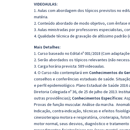
VIDEOAULAS:
1. Aulas com abordagem dos tópicos previstos no edita
matéria.
2. Conteúdo abordado de modo objetivo, com ênfase n
3. Aulas ministradas por professores especialistas, co
4. Qualidade técnica de gravação de altíssimo padrão 
Mais Detalhes:
1. Curso baseado no Edital nº 001/2018 (Com adaptaçõe
2. Serão abordados os tópicos relevantes (não necessa
3. Carga horária prevista: 589 videoaulas.
4. O Curso não contemplará em
Conhecimentos do Ger
conselhos e conferências estaduais de saúde. Situaçã
e perfil epidemiológico. Plano Estadual de Saúde 2016 
Diretoria Colegiada nº 36, de 25 de julho de 2013. Inst
outras providências);
Conhecimentos Específicos:
Asp
Provas de função muscular. Análise da marcha. Anomalia
Indicação, contra-indicação, técnicas e efeitos fisioló
cinesioterapia motora e respiratória, crioterapia, fot
motor normal, seus desvios, diagnóstico e tratamento 