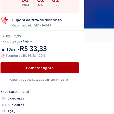
:
:
HORA
MIN
SEG
Cupom de 20% de desconto
Cupom ativado:
GRAN20-OFF
De:
R$ 499,90
Por:
R$ 399,92
à vista
R$ 33,33
ou
12x de
Economize R$ 99,98 (-20%)
Comprar agora
Garantia de devolução do dinheiro em 7 dias.
Este curso inclui:
Videoaulas
Audioaulas
PDFs