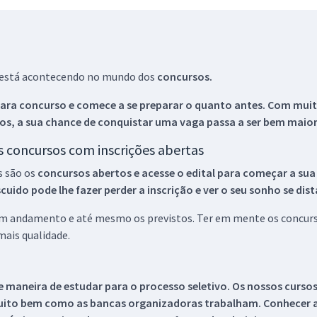
ue está acontecendo no mundo dos
concursos.
ara concurso e comece a se preparar o quanto antes. Com muita
os, a sua chance de conquistar uma vaga passa a ser bem maior
os concursos com inscrições abertas
s são os
concursos abertos e acesse o edital para começar a sua
ido pode lhe fazer perder a inscrição e ver o seu sonho se dis
 em andamento e até mesmo os previstos. Ter em mente os concurso
ais qualidade.
 maneira de estudar para o processo seletivo. Os nossos curso
uito bem como as bancas organizadoras trabalham. Conhecer a