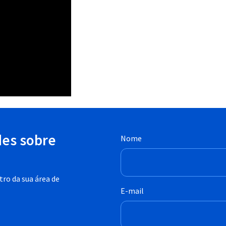
des sobre
Nome
ro da sua área de
E-mail