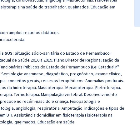
ologia, cardiovascular, angiologia. Mastectomias. Fisioterapia
 Fisioterapia na saúde do trabalhador. queimados. Educação em
 com amplos recursos didáticos.
ira acelerada.
is SUS:
Situação sócio-sanitária do Estado de Pernambuco:
tadual de Saúde 2016 a 2019. Plano Diretor de Regionalização da
ncionários Públicos do Estado de Pernambuco (Lei Estadual nº
 Semiologia: anamnese, diagnóstico, prognóstico, exame clínico,
ia: conceitos gerais, recursos terapêuticos. Anomalias posturais.
gicos da hidroterapia. Massoterapia. Mecanoterapia. Eletroterapia.
oterapia. Termoterapia. Manipulação vertebral. Desenvolvimento
precoce no recém-nascido e criança. Fisiopatologia e
ologia, angiologia, respiratória. Amputação: indicações e tipos de
 UTI. Assistência domiciliar em fisioterapia Fisioterapia na
natologia, queimados, Educação em saúde.