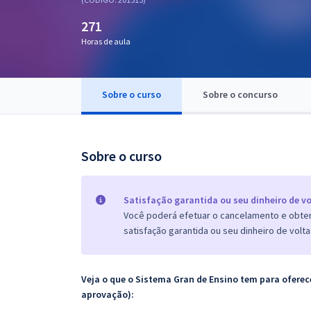
Pós
271
Graduação
Horas de aula
OAB
Sobre o curso
Sobre o concurso
Mentorias
Questões grátis
Sobre o curso
Conteúdo gratuito
Blog
Satisfação garantida ou seu dinheiro de vo
Você poderá efetuar o cancelamento e obter 
Aprovados
satisfação garantida ou seu dinheiro de volta
Atendimento
Veja o que o Sistema Gran de Ensino tem para ofer
aprovação):