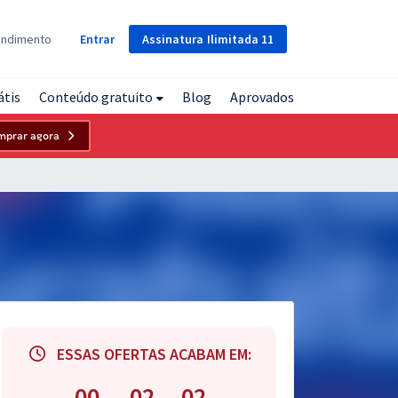
Assinatura
Ilimitada
11
endimento
Entrar
átis
Conteúdo gratuito
Blog
Aprovados
mprar agora
ESSAS OFERTAS ACABAM EM:
00
02
01