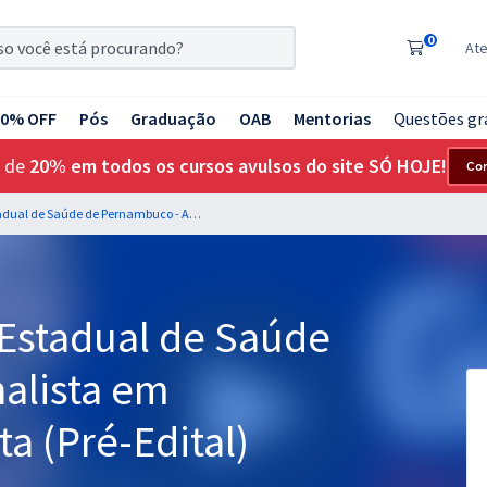
0
At
20% OFF
Pós
Graduação
OAB
Mentorias
Questões gr
 de
20% em todos os cursos avulsos do site SÓ HOJE!
Co
SES PE - Secretaria Estadual de Saúde de Pernambuco - Analista em Saúde/Fisioterapeuta (Pré-Edital)
 Estadual de Saúde
alista em
a (Pré-Edital)