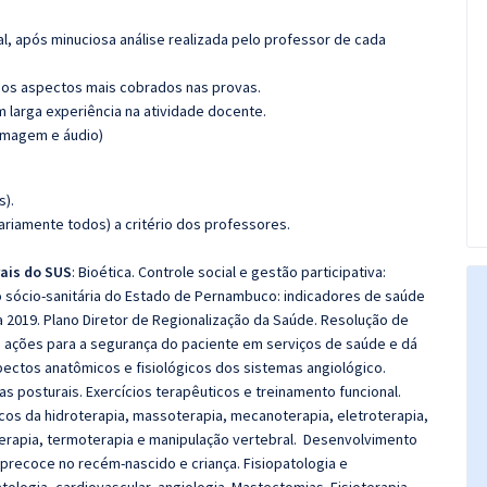
l, após minuciosa análise realizada pelo professor de cada
os aspectos mais cobrados nas provas.
m larga experiência na atividade docente.
(imagem e áudio)
s).
riamente todos) a critério dos professores.
ais do SUS
: Bioética. Controle social e gestão participativa:
o sócio-sanitária do Estado de Pernambuco: indicadores de saúde
a 2019. Plano Diretor de Regionalização da Saúde. Resolução de
itui ações para a segurança do paciente em serviços de saúde e dá
ectos anatômicos e fisiológicos dos sistemas angiológico.
s posturais. Exercícios terapêuticos e treinamento funcional.
gicos da hidroterapia, massoterapia, mecanoterapia, eletroterapia,
oterapia, termoterapia e manipulação vertebral. Desenvolvimento
precoce no recém-nascido e criança. Fisiopatologia e