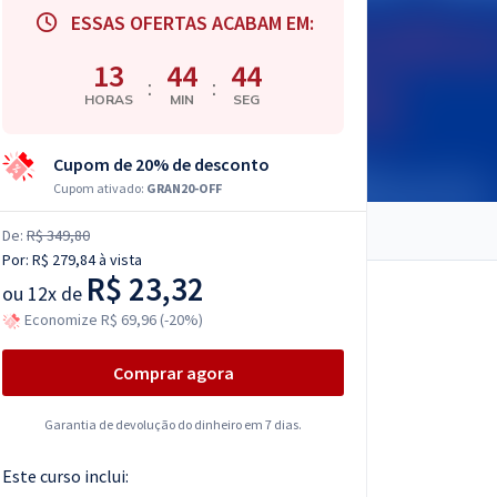
ESSAS OFERTAS ACABAM EM:
13
44
43
:
:
HORAS
MIN
SEG
Cupom de 20% de desconto
Cupom ativado:
GRAN20-OFF
De:
R$ 349,80
Por:
R$ 279,84
à vista
R$ 23,32
ou
12x de
Economize R$ 69,96 (-20%)
Comprar agora
Garantia de devolução do dinheiro em 7 dias.
Este curso inclui: