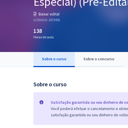
Especial) (Pré-Edita
Pós
Baixar edital
Graduação
(CÓDIGO: 207399)
138
OAB
Horas de aula
Mentorias
Sobre o curso
Sobre o concurso
Questões grátis
Conteúdo gratuito
Blog
Sobre o curso
Aprovados
Satisfação garantida ou seu dinheiro de vo
Você poderá efetuar o cancelamento e obter 
Atendimento
satisfação garantida ou seu dinheiro de volta