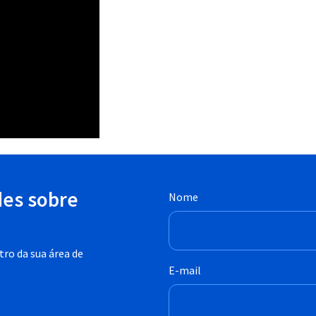
des sobre
Nome
ro da sua área de
E-mail