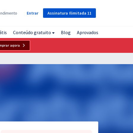
Assinatura
Ilimitada
11
endimento
Entrar
átis
Conteúdo gratuito
Blog
Aprovados
mprar agora