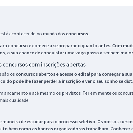
ue está acontecendo no mundo dos
concursos.
ara concurso e comece a se preparar o quanto antes. Com muita
os, a sua chance de conquistar uma vaga passa a ser bem maior
os concursos com inscrições abertas
s são os
concursos abertos e acesse o edital para começar a sua
ido pode lhe fazer perder a inscrição e ver o seu sonho se dis
 em andamento e até mesmo os previstos. Ter em mente os concurso
ais qualidade.
 maneira de estudar para o processo seletivo. Os nossos curso
uito bem como as bancas organizadoras trabalham. Conhecer a