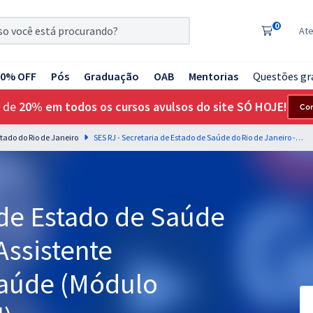
0
At
20% OFF
Pós
Graduação
OAB
Mentorias
Questões gr
 de
20% em todos os cursos avulsos do site SÓ HOJE!
Co
stado do Rio de Janeiro
SES RJ - Secretaria de Estado de Saúde do Rio de Janeiro - Assistente Administrativo de Saúde (Módulo Especial) (Pré-Edital)
 de Estado de Saúde
Assistente
Saúde (Módulo