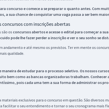
ara concurso e comece a se preparar o quanto antes. Com muita
os, a sua chance de conquistar uma vaga passa a ser bem maior
os concursos com inscrições abertas
s são os
concursos abertos e acesse o edital para começar a sua
ido pode lhe fazer perder a inscrição e ver o seu sonho se dis
 em andamento e até mesmo os previstos. Ter em mente os concurso
ais qualidade.
 maneira de estudar para o processo seletivo. Os nossos curso
uito bem como as bancas organizadoras trabalham. Conhecer a
tíssimo, pois cada uma tem a sua forma de administrar os proc
 a materiais exclusivos para o concurso em questão. São diversos 
a facilitar o seu entendimento e tornar o seu cronograma mais fle