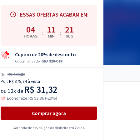
ESSAS OFERTAS ACABAM EM:
04
11
20
:
:
HORAS
MIN
SEG
Cupom de 20% de desconto
Cupom ativado:
GRAN20-OFF
De:
R$ 469,80
Por:
R$ 375,84
à vista
R$ 31,32
ou
12x de
Economize R$ 93,96 (-20%)
Comprar agora
Garantia de devolução do dinheiro em 7 dias.