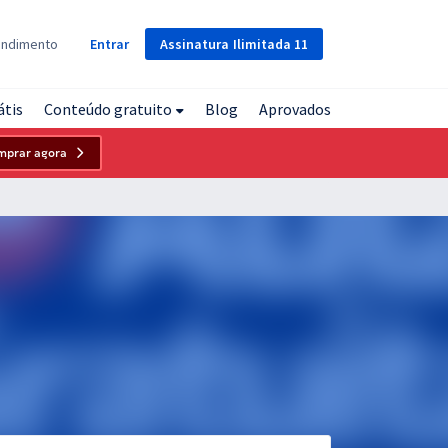
Assinatura
Ilimitada
11
endimento
Entrar
átis
Conteúdo gratuito
Blog
Aprovados
mprar agora