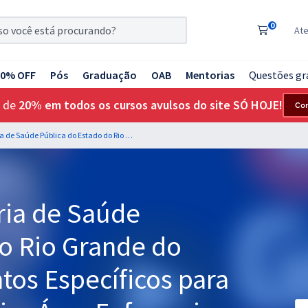
0
At
20% OFF
Pós
Graduação
OAB
Mentorias
Questões gr
 de
20% em todos os cursos avulsos do site SÓ HOJE!
Co
SESAP RN - Secretaria de Saúde Pública do Estado do Rio Grande do Norte - Conhecimentos Específicos para o Cargo de Enfermeiro Área Enfermeiro do Trabalho
ria de Saúde
do Rio Grande do
tos Específicos para