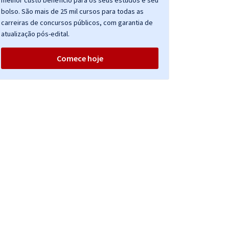
melhor custo benefício para os seus estudos e seu
bolso. São mais de 25 mil cursos para todas as
carreiras de concursos públicos, com garantia de
atualização pós-edital.
Comece hoje