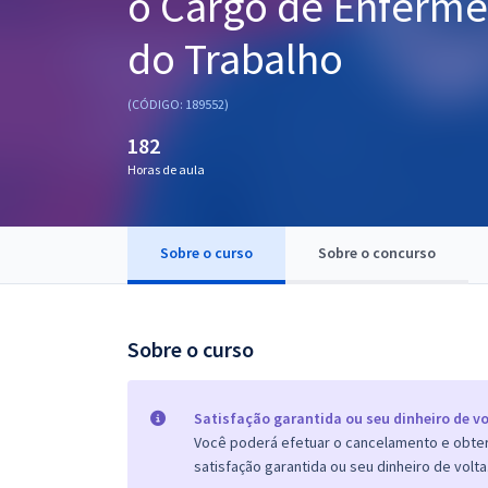
o Cargo de Enferme
Pós
do Trabalho
Graduação
(CÓDIGO: 189552)
OAB
182
Mentorias
Horas de aula
Questões grátis
Sobre o curso
Sobre o concurso
Conteúdo gratuito
Blog
Sobre o curso
Aprovados
Atendimento
Satisfação garantida ou seu dinheiro de vo
Você poderá efetuar o cancelamento e obter 
satisfação garantida ou seu dinheiro de volta