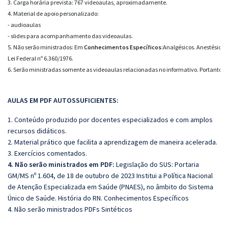
3. Carga horária prevista: 767 videoaulas, aproximadamente.

4. Material de apoio personalizado:

- audioaulas

- slides para acompanhamento das videoaulas.
5. Não serão ministrados: 
Em 
Conhecimentos Específicos
:
Analgésicos. A
nestésicos 
Lei Federal nº 6.360/1976
. 
6. Serão ministradas somente as videoaulas relacionadas no informativo. Portanto,
AULAS EM PDF AUTOSSUFICIENTES:
1. Conteúdo produzido por docentes especializados e com amplos
recursos didáticos.
2. Material prático que facilita a aprendizagem de maneira acelerada.
3. Exercícios comentados.
4. Não serão ministrados em PDF:
Legislação do SUS: Portaria
GM/MS nº 1.604, de 18 de outubro de 2023 Institui a Política Nacional
de Atenção Especializada em Saúde (PNAES), no âmbito do Sistema
Único de Saúde. História do RN. Conhecimentos Específicos
4. Não serão ministrados PDFs Sintéticos