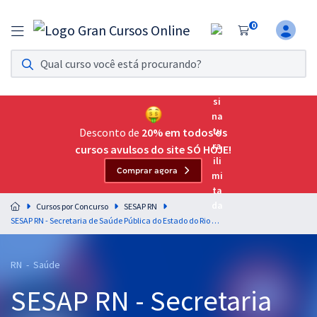
0
Assinatura Ilimitada 11
Acesso a todos os cursos. Teste grátis por 7 dias!
Assinatura OAB Até Passar
Acesso ilimitado a toda preparação para o Exame da
Desconto de
20% em todos os
Ordem, até você passar!
cursos avulsos do site SÓ HOJE!
Comprar agora
Residências Multiprofissionais
Preparação completa e intensiva para as principais
Cursos por Concurso
SESAP RN
residências em saúde do Brasil
SESAP RN - Secretaria de Saúde Pública do Estado do Rio Grande do Norte - Farmacêutico (Módulo Especial)
Concursos
RN - Saúde
Assinatura Ilimitada
SESAP RN - Secretaria
Cursos 20% OFF