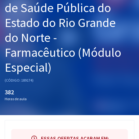
de Saúde Pública do
Pós
Estado do Rio Grande
Graduação
do Norte -
OAB
Farmacêutico (Módulo
Mentorias
Especial)
Questões grátis
Conteúdo gratuito
(CÓDIGO: 189174)
Blog
382
Horas de aula
Aprovados
Atendimento
ESSAS OFERTAS ACABAM EM: