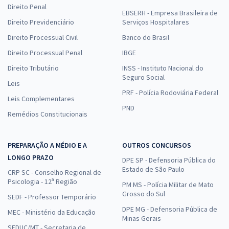
Direito Penal
EBSERH - Empresa Brasileira de
Direito Previdenciário
Serviços Hospitalares
Direito Processual Civil
Banco do Brasil
Direito Processual Penal
IBGE
Direito Tributário
INSS - Instituto Nacional do
Seguro Social
Leis
PRF - Polícia Rodoviária Federal
Leis Complementares
PND
Remédios Constitucionais
PREPARAÇÃO A MÉDIO E A
OUTROS CONCURSOS
LONGO PRAZO
DPE SP - Defensoria Pública do
Estado de São Paulo
CRP SC - Conselho Regional de
Psicologia - 12ª Região
PM MS - Polícia Militar de Mato
Grosso do Sul
SEDF - Professor Temporário
DPE MG - Defensoria Pública de
MEC - Ministério da Educação
Minas Gerais
SEDUC/MT - Secretaria de