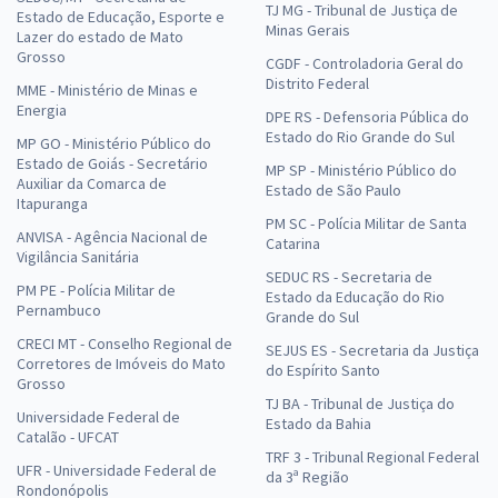
TJ MG - Tribunal de Justiça de
Estado de Educação, Esporte e
Minas Gerais
Lazer do estado de Mato
Grosso
CGDF - Controladoria Geral do
Distrito Federal
MME - Ministério de Minas e
Energia
DPE RS - Defensoria Pública do
Estado do Rio Grande do Sul
MP GO - Ministério Público do
Estado de Goiás - Secretário
MP SP - Ministério Público do
Auxiliar da Comarca de
Estado de São Paulo
Itapuranga
PM SC - Polícia Militar de Santa
ANVISA - Agência Nacional de
Catarina
Vigilância Sanitária
SEDUC RS - Secretaria de
PM PE - Polícia Militar de
Estado da Educação do Rio
Pernambuco
Grande do Sul
CRECI MT - Conselho Regional de
SEJUS ES - Secretaria da Justiça
Corretores de Imóveis do Mato
do Espírito Santo
Grosso
TJ BA - Tribunal de Justiça do
Universidade Federal de
Estado da Bahia
Catalão - UFCAT
TRF 3 - Tribunal Regional Federal
UFR - Universidade Federal de
da 3ª Região
Rondonópolis