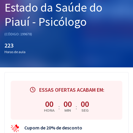
Estado da Saúde do
Pós
Piauí - Psicólogo
Graduação
OAB
(CÓDIGO: 199678)
223
Mentorias
Horas de aula
Questões grátis
Conteúdo gratuito
Blog
ESSAS OFERTAS ACABAM EM:
Aprovados
00
00
00
:
:
HORA
MIN
SEG
Atendimento
Cupom de 20% de desconto