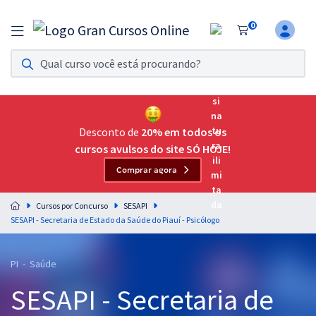
0
Assinatura Ilimitada 11
Acesso a todos os cursos. Teste grátis por 7 dias!
Assinatura OAB Até Passar
Acesso ilimitado a toda preparação para o Exame da
Desconto de
20% em todos os
Ordem, até você passar!
cursos avulsos do site SÓ HOJE!
Comprar agora
Residências Multiprofissionais
Preparação completa e intensiva para as principais
Cursos por Concurso
SESAPI
residências em saúde do Brasil
SESAPI - Secretaria de Estado da Saúde do Piauí - Psicólogo
Concursos
PI - Saúde
Assinatura Ilimitada
SESAPI - Secretaria de
Cursos 20% OFF