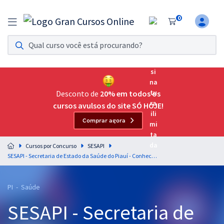
0
Assinatura Ilimitada 11
Acesso a todos os cursos. Teste grátis por 7 dias!
Assinatura OAB Até Passar
Acesso ilimitado a toda preparação para o Exame da
Desconto de
20% em todos os
Ordem, até você passar!
cursos avulsos do site SÓ HOJE!
Comprar agora
Residências Multiprofissionais
Preparação completa e intensiva para as principais
Cursos por Concurso
SESAPI
residências em saúde do Brasil
SESAPI - Secretaria de Estado da Saúde do Piauí - Conhecimentos Específicos para o Cargo de Cirurgião Dentista
Concursos
PI - Saúde
Assinatura Ilimitada
SESAPI - Secretaria de
Cursos 20% OFF