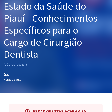
Estado da Saúde do
Pós
Piauí - Conhecimentos
Graduação
Específicos para o
OAB
Cargo de Cirurgião
Mentorias
Dentista
Questões grátis
Conteúdo gratuito
(CÓDIGO: 200817)
Blog
52
Horas de aula
Aprovados
Atendimento
ESSAS OFERTAS ACABAM EM: