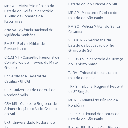
Estado do Rio Grande do Sul
MP GO - Ministério Público do
Estado de Goiás - Secretário
MP SP - Ministério Público do
Auxiliar da Comarca de
Estado de São Paulo
Itapuranga
PM SC - Polícia Militar de Santa
ANVISA - Agência Nacional de
Catarina
Vigilância Sanitária
SEDUC RS - Secretaria de
PM PE - Polícia Militar de
Estado da Educação do Rio
Pernambuco
Grande do Sul
CRECI MT - Conselho Regional de
SEJUS ES - Secretaria da Justiça
Corretores de Imóveis do Mato
do Espírito Santo
Grosso
TJ BA - Tribunal de Justiça do
Universidade Federal de
Estado da Bahia
Catalão - UFCAT
TRF 3 - Tribunal Regional Federal
UFR - Universidade Federal de
da 3ª Região
Rondonópolis
MP RO - Ministério Público de
CRA MS - Conselho Regional de
Rondônia
Administração do Mato Grosso
do Sul
TCE SP - Tribunal de Contas do
Estado de São Paulo
UFJ - Universidade Federal de
Jataí
Politec PE - Polícia Científica de