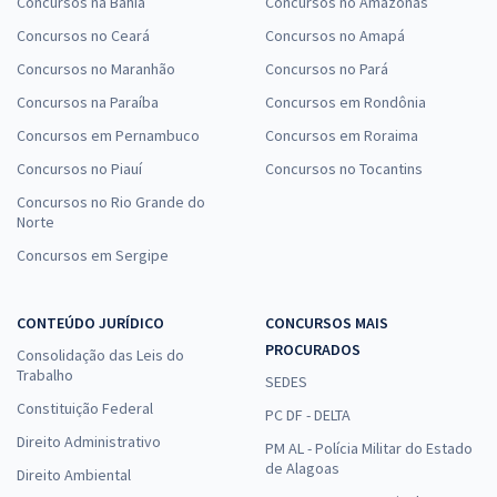
Concursos na Bahia
Concursos no Amazonas
Concursos no Ceará
Concursos no Amapá
Concursos no Maranhão
Concursos no Pará
Concursos na Paraíba
Concursos em Rondônia
Concursos em Pernambuco
Concursos em Roraima
Concursos no Piauí
Concursos no Tocantins
Concursos no Rio Grande do
Norte
Concursos em Sergipe
CONTEÚDO JURÍDICO
CONCURSOS MAIS
PROCURADOS
Consolidação das Leis do
Trabalho
SEDES
Constituição Federal
PC DF - DELTA
Direito Administrativo
PM AL - Polícia Militar do Estado
de Alagoas
Direito Ambiental