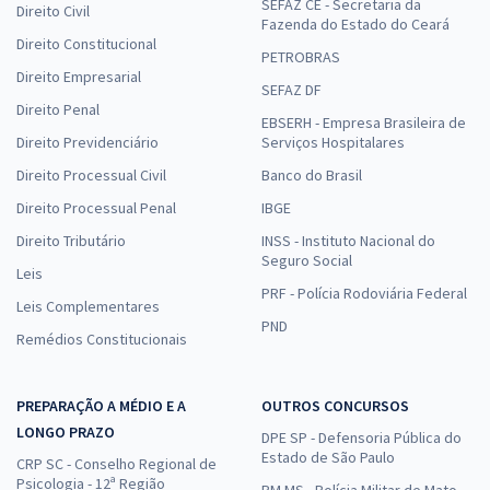
SEFAZ CE - Secretaria da
Direito Civil
Fazenda do Estado do Ceará
Direito Constitucional
PETROBRAS
Direito Empresarial
SEFAZ DF
Direito Penal
EBSERH - Empresa Brasileira de
Direito Previdenciário
Serviços Hospitalares
Direito Processual Civil
Banco do Brasil
Direito Processual Penal
IBGE
Direito Tributário
INSS - Instituto Nacional do
Seguro Social
Leis
PRF - Polícia Rodoviária Federal
Leis Complementares
PND
Remédios Constitucionais
PREPARAÇÃO A MÉDIO E A
OUTROS CONCURSOS
LONGO PRAZO
DPE SP - Defensoria Pública do
Estado de São Paulo
CRP SC - Conselho Regional de
Psicologia - 12ª Região
PM MS - Polícia Militar de Mato