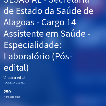
Pós
de Estado da Saúde de
Graduação
Alagoas - Cargo 14
OAB
Assistente em Saúde -
Mentorias
Especialidade:
Questões grátis
Laboratório (Pós-
Conteúdo gratuito
edital)
Blog
Aprovados
Baixar edital
(CÓDIGO: 207481)
Atendimento
250
Horas de aula