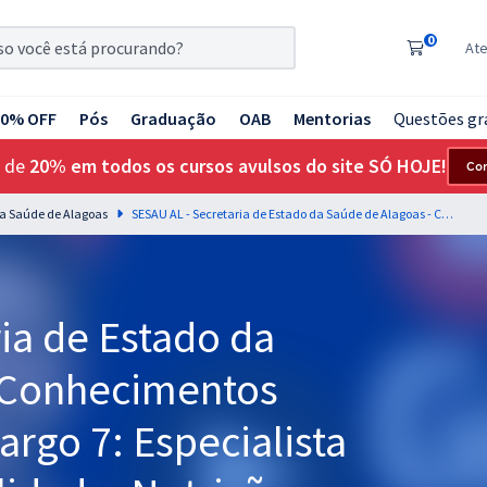
0
At
20% OFF
Pós
Graduação
OAB
Mentorias
Questões gr
 de
20% em todos os cursos avulsos do site SÓ HOJE!
Co
da Saúde de Alagoas
SESAU AL - Secretaria de Estado da Saúde de Alagoas - Conhecimentos Específicos para o Cargo 7: Especialista em Saúde - Especialidade: Nutrição (Pós-edital)
ia de Estado da
 Conhecimentos
argo 7: Especialista