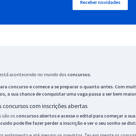
Receber novidades
ue está acontecendo no mundo dos
concursos.
ara concurso e comece a se preparar o quanto antes. Com muita
os, a sua chance de conquistar uma vaga passa a ser bem maior
os concursos com inscrições abertas
s são os
concursos abertos e acesse o edital para começar a sua
ido pode lhe fazer perder a inscrição e ver o seu sonho se dis
 em andamento e até mesmo os previstos. Ter em mente os concurso