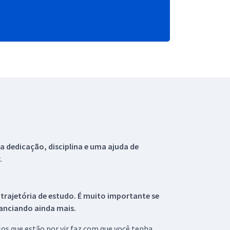
 dedicação, disciplina e uma ajuda de
.
 trajetória de estudo. É muito importante se
tanciando ainda mais.
s que estão por vir faz com que você tenha