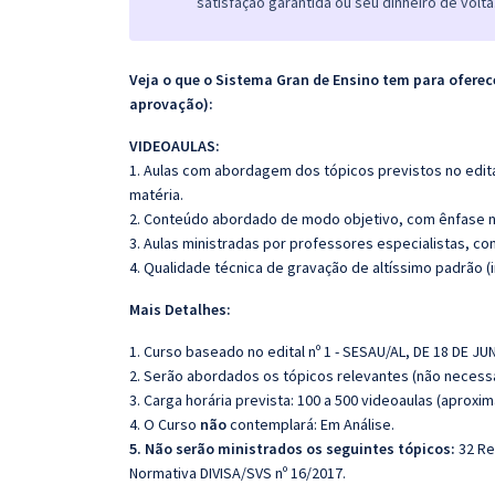
satisfação garantida ou seu dinheiro de volta
Veja o que o Sistema Gran de Ensino tem para ofer
aprovação):
VIDEOAULAS:
1. Aulas com abordagem dos tópicos previstos no edita
matéria.
2. Conteúdo abordado de modo objetivo, com ênfase n
3. Aulas ministradas por professores especialistas, co
4. Qualidade técnica de gravação de altíssimo padrão 
Mais Detalhes:
1. Curso baseado no edital nº 1 - SESAU/AL, DE 18 DE JU
2. Serão abordados os tópicos relevantes (não necessa
3. Carga horária prevista: 100 a 500 videoaulas (aprox
4. O Curso
não
contemplará:
Em Análise.
5. Não serão ministrados os seguintes tópicos:
32 Re
Normativa DIVISA/SVS nº 16/2017.