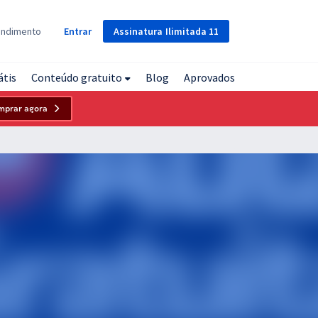
Assinatura
Ilimitada
11
endimento
Entrar
átis
Conteúdo gratuito
Blog
Aprovados
mprar agora