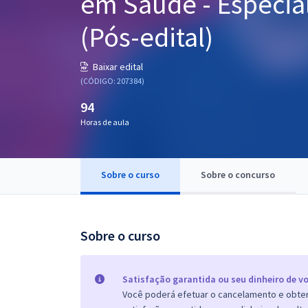
em Saúde - Especia
Pós
(Pós-edital)
Graduação
Baixar edital
OAB
(CÓDIGO: 207384)
94
Mentorias
Horas de aula
Questões grátis
Conteúdo gratuito
Sobre o curso
Sobre o concurso
Blog
Aprovados
Sobre o curso
Atendimento
Satisfação garantida ou seu dinheiro de vo
Você poderá efetuar o cancelamento e obter 