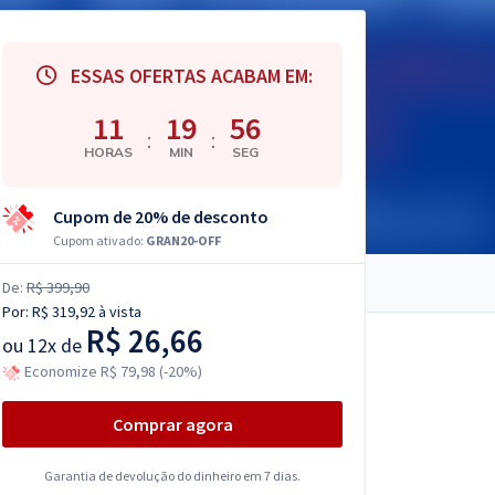
ESSAS OFERTAS ACABAM EM:
11
19
56
:
:
HORAS
MIN
SEG
Cupom de 20% de desconto
Cupom ativado:
GRAN20-OFF
De:
R$ 399,90
Por:
R$ 319,92
à vista
R$ 26,66
ou
12x de
Economize R$ 79,98 (-20%)
Comprar agora
Garantia de devolução do dinheiro em 7 dias.