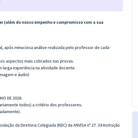
.
ecer (além do nosso empenho e compromisso com a sua
l, após minuciosa análise realizada pelo professor de cada
os aspectos mais cobrados nas provas.
m larga experiência na atividade docente.
(imagem e áudio)
NHO DE 2026.
riamente todos) a critério dos professores.
imadamente).
solução da Diretoria Colegiada (RDC) da ANVISA nº 27. 34 Instrução