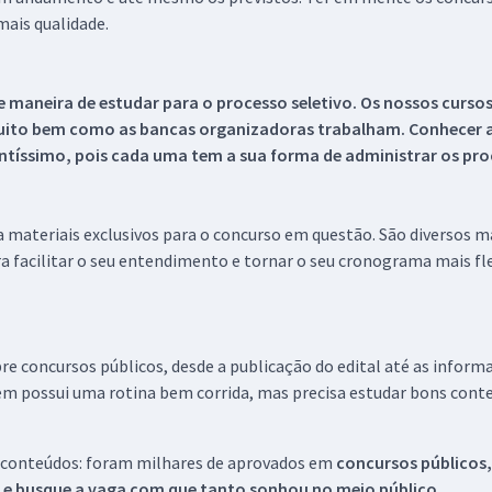
ais qualidade.
 maneira de estudar para o processo seletivo. Os nossos curso
uito bem como as bancas organizadoras trabalham. Conhecer a
tíssimo, pois cada uma tem a sua forma de administrar os proc
 a materiais exclusivos para o concurso em questão. São diversos 
a facilitar o seu entendimento e tornar o seu cronograma mais fle
re concursos públicos, desde a publicação do edital até as inform
em possui uma rotina bem corrida, mas precisa estudar bons conte
 conteúdos: foram milhares de aprovados em
concursos públicos,
s e busque a vaga com que tanto sonhou no meio público.