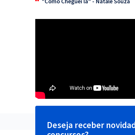
"Como Cheguei lá" - Natale Souza
Deseja receber novida
concursos?