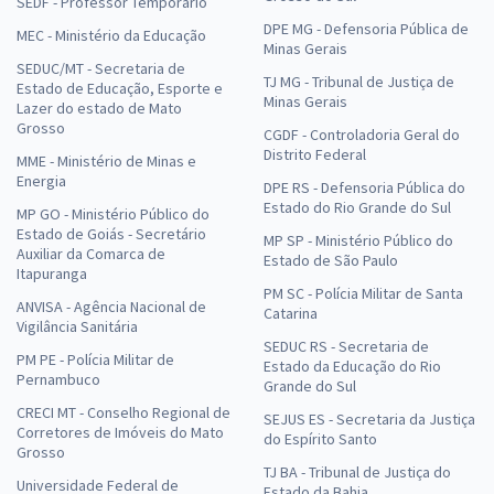
SEDF - Professor Temporário
DPE MG - Defensoria Pública de
MEC - Ministério da Educação
Minas Gerais
SEDUC/MT - Secretaria de
TJ MG - Tribunal de Justiça de
Estado de Educação, Esporte e
Minas Gerais
Lazer do estado de Mato
Grosso
CGDF - Controladoria Geral do
Distrito Federal
MME - Ministério de Minas e
Energia
DPE RS - Defensoria Pública do
Estado do Rio Grande do Sul
MP GO - Ministério Público do
Estado de Goiás - Secretário
MP SP - Ministério Público do
Auxiliar da Comarca de
Estado de São Paulo
Itapuranga
PM SC - Polícia Militar de Santa
ANVISA - Agência Nacional de
Catarina
Vigilância Sanitária
SEDUC RS - Secretaria de
PM PE - Polícia Militar de
Estado da Educação do Rio
Pernambuco
Grande do Sul
CRECI MT - Conselho Regional de
SEJUS ES - Secretaria da Justiça
Corretores de Imóveis do Mato
do Espírito Santo
Grosso
TJ BA - Tribunal de Justiça do
Universidade Federal de
Estado da Bahia