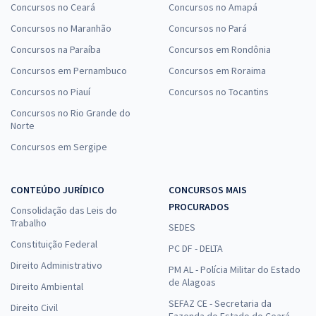
Concursos no Ceará
Concursos no Amapá
Concursos no Maranhão
Concursos no Pará
Concursos na Paraíba
Concursos em Rondônia
Concursos em Pernambuco
Concursos em Roraima
Concursos no Piauí
Concursos no Tocantins
Concursos no Rio Grande do
Norte
Concursos em Sergipe
CONTEÚDO JURÍDICO
CONCURSOS MAIS
PROCURADOS
Consolidação das Leis do
Trabalho
SEDES
Constituição Federal
PC DF - DELTA
Direito Administrativo
PM AL - Polícia Militar do Estado
de Alagoas
Direito Ambiental
SEFAZ CE - Secretaria da
Direito Civil
Fazenda do Estado do Ceará