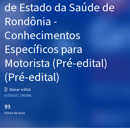
de Estado da Saúde de
Pós
Rondônia -
Graduação
Conhecimentos
OAB
Específicos para
Mentorias
Motorista (Pré-edital)
Questões grátis
Conteúdo gratuito
(Pré-edital)
Blog
Baixar edital
Aprovados
(CÓDIGO: 196389)
93
Atendimento
Horas de aula