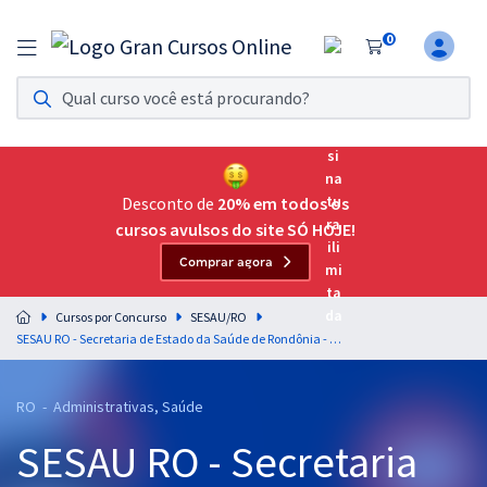
0
Assinatura Ilimitada 11
Acesso a todos os cursos. Teste grátis por 7 dias!
Assinatura OAB Até Passar
Acesso ilimitado a toda preparação para o Exame da
Desconto de
20% em todos os
Ordem, até você passar!
cursos avulsos do site SÓ HOJE!
Comprar agora
Residências Multiprofissionais
Preparação completa e intensiva para as principais
Cursos por Concurso
SESAU/RO
residências em saúde do Brasil
SESAU RO - Secretaria de Estado da Saúde de Rondônia - Conhecimentos Específicos para Motorista (Pré-edital) (Pré-edital)
Concursos
RO - Administrativas, Saúde
Assinatura Ilimitada
SESAU RO - Secretaria
Cursos 20% OFF