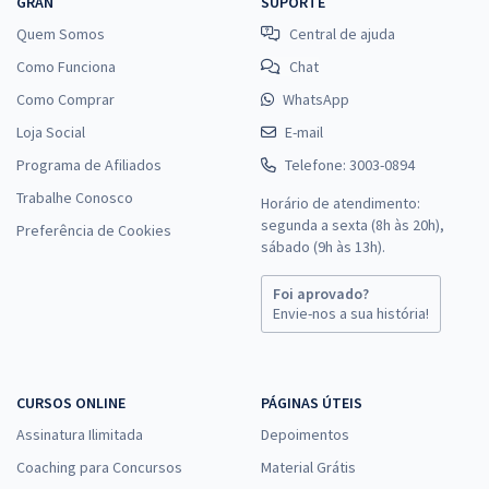
GRAN
SUPORTE
Quem Somos
Central de ajuda
Como Funciona
Chat
Como Comprar
WhatsApp
Loja Social
E-mail
Programa de Afiliados
Telefone: 3003-0894
Trabalhe Conosco
Horário de atendimento:
segunda a sexta (8h às 20h),
Preferência de Cookies
sábado (9h às 13h).
Foi aprovado?
Envie-nos a sua história!
CURSOS ONLINE
PÁGINAS ÚTEIS
Assinatura Ilimitada
Depoimentos
Coaching para Concursos
Material Grátis