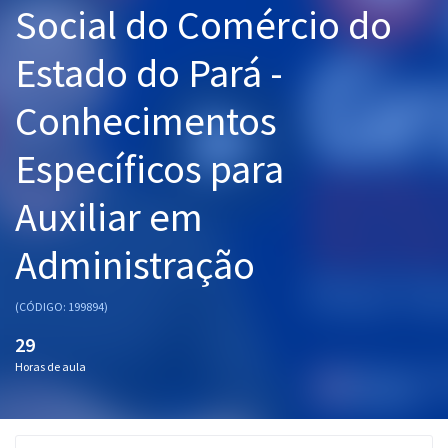
Social do Comércio do
Pós
Estado do Pará -
Graduação
Conhecimentos
OAB
Específicos para
Mentorias
Auxiliar em
Questões grátis
Conteúdo gratuito
Administração
Blog
(CÓDIGO: 199894)
Aprovados
29
Horas de aula
Atendimento