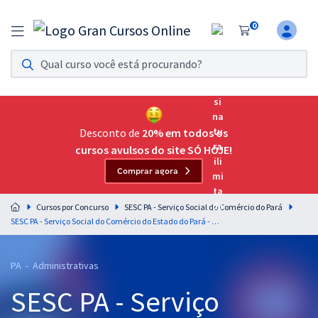
0
Assinatura Ilimitada 11
Acesso a todos os cursos. Teste grátis por 7 dias!
Assinatura OAB Até Passar
Acesso ilimitado a toda preparação para o Exame da
Desconto de
20% em todos os
Ordem, até você passar!
cursos avulsos do site SÓ HOJE!
Comprar agora
Residências Multiprofissionais
Preparação completa e intensiva para as principais
Cursos por Concurso
SESC PA - Serviço Social do Comércio do Pará
residências em saúde do Brasil
SESC PA - Serviço Social do Comércio do Estado do Pará - Conhecimentos Específicos para Auxiliar em Administração
Concursos
PA - Administrativas
Assinatura Ilimitada
SESC PA - Serviço
Cursos 20% OFF