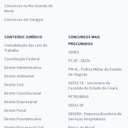
Concursos no Rio Grande do
Norte
Concursos em Sergipe
CONTEÚDO JURÍDICO
CONCURSOS MAIS
PROCURADOS
Consolidação das Leis do
Trabalho
SEDES
Constituição Federal
PC DF - DELTA
Direito Administrativo
PM AL - Polícia Militar do Estado
de Alagoas
Direito Ambiental
SEFAZ CE - Secretaria da
Direito Civil
Fazenda do Estado do Ceará
Direito Constitucional
PETROBRAS
Direito Empresarial
SEFAZ DF
Direito Penal
EBSERH - Empresa Brasileira de
Direito Previdenciário
Serviços Hospitalares
Direito Processual Civil
Banco do Brasil