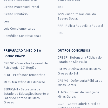
Direito Processual Penal
IBGE
Direito Tributário
INSS - Instituto Nacional do
Seguro Social
Leis
PRF - Polícia Rodoviária Federal
Leis Complementares
PND
Remédios Constitucionais
PREPARAÇÃO A MÉDIO E A
OUTROS CONCURSOS
LONGO PRAZO
DPE SP - Defensoria Pública do
Estado de São Paulo
CRP SC - Conselho Regional de
Psicologia - 12ª Região
PM MS - Polícia Militar de Mato
Grosso do Sul
SEDF - Professor Temporário
DPE MG - Defensoria Pública de
MEC - Ministério da Educação
Minas Gerais
SEDUC/MT - Secretaria de
TJ MG - Tribunal de Justiça de
Estado de Educação, Esporte e
Minas Gerais
Lazer do estado de Mato
Grosso
CGDF - Controladoria Geral do
Distrito Federal