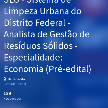
Pós
Limpeza Urbana do
Graduação
Distrito Federal -
OAB
Analista de Gestão de
Mentorias
Resíduos Sólidos -
Questões grátis
Especialidade:
Conteúdo gratuito
Economia (Pré-edital)
Blog
Aprovados
Baixar edital
(CÓDIGO: 193037)
Atendimento
189
Horas de aula