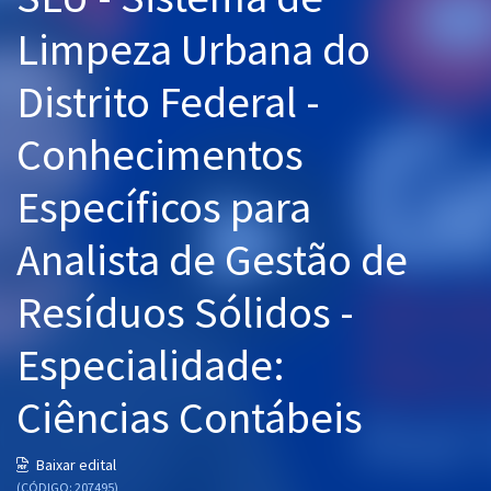
Pós
Limpeza Urbana do
Graduação
Distrito Federal -
OAB
Conhecimentos
Mentorias
Específicos para
Questões grátis
Analista de Gestão de
Conteúdo gratuito
Resíduos Sólidos -
Blog
Especialidade:
Aprovados
Ciências Contábeis
Atendimento
Baixar edital
(CÓDIGO: 207495)