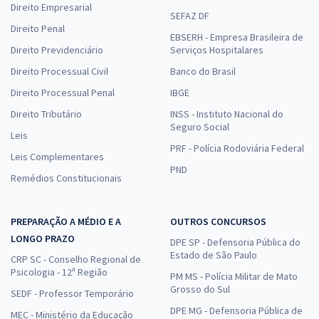
Direito Empresarial
SEFAZ DF
Direito Penal
EBSERH - Empresa Brasileira de
Direito Previdenciário
Serviços Hospitalares
Direito Processual Civil
Banco do Brasil
Direito Processual Penal
IBGE
Direito Tributário
INSS - Instituto Nacional do
Seguro Social
Leis
PRF - Polícia Rodoviária Federal
Leis Complementares
PND
Remédios Constitucionais
PREPARAÇÃO A MÉDIO E A
OUTROS CONCURSOS
LONGO PRAZO
DPE SP - Defensoria Pública do
Estado de São Paulo
CRP SC - Conselho Regional de
Psicologia - 12ª Região
PM MS - Polícia Militar de Mato
Grosso do Sul
SEDF - Professor Temporário
DPE MG - Defensoria Pública de
MEC - Ministério da Educação