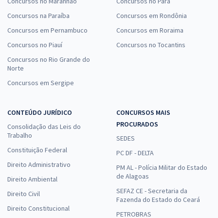
Concursos no Maranhão
Concursos no Pará
Concursos na Paraíba
Concursos em Rondônia
Concursos em Pernambuco
Concursos em Roraima
Concursos no Piauí
Concursos no Tocantins
Concursos no Rio Grande do
Norte
Concursos em Sergipe
CONTEÚDO JURÍDICO
CONCURSOS MAIS
PROCURADOS
Consolidação das Leis do
Trabalho
SEDES
Constituição Federal
PC DF - DELTA
Direito Administrativo
PM AL - Polícia Militar do Estado
de Alagoas
Direito Ambiental
SEFAZ CE - Secretaria da
Direito Civil
Fazenda do Estado do Ceará
Direito Constitucional
PETROBRAS