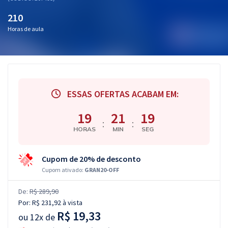
210
Horas de aula
ESSAS OFERTAS ACABAM EM:
19
21
18
:
:
HORAS
MIN
SEG
Cupom de 20% de desconto
Cupom ativado:
GRAN20-OFF
De:
R$ 289,90
Por:
R$ 231,92
à vista
R$ 19,33
ou
12x de