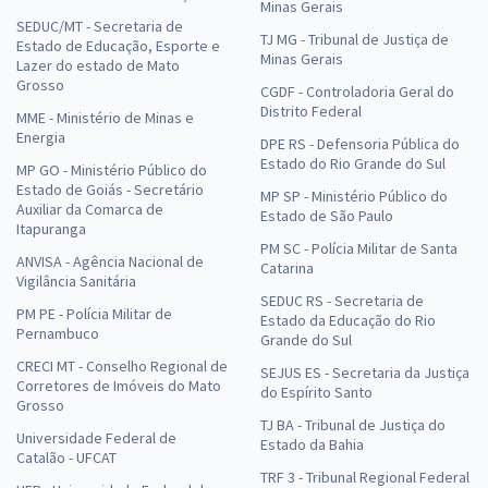
Minas Gerais
SEDUC/MT - Secretaria de
TJ MG - Tribunal de Justiça de
Estado de Educação, Esporte e
Minas Gerais
Lazer do estado de Mato
Grosso
CGDF - Controladoria Geral do
Distrito Federal
MME - Ministério de Minas e
Energia
DPE RS - Defensoria Pública do
Estado do Rio Grande do Sul
MP GO - Ministério Público do
Estado de Goiás - Secretário
MP SP - Ministério Público do
Auxiliar da Comarca de
Estado de São Paulo
Itapuranga
PM SC - Polícia Militar de Santa
ANVISA - Agência Nacional de
Catarina
Vigilância Sanitária
SEDUC RS - Secretaria de
PM PE - Polícia Militar de
Estado da Educação do Rio
Pernambuco
Grande do Sul
CRECI MT - Conselho Regional de
SEJUS ES - Secretaria da Justiça
Corretores de Imóveis do Mato
do Espírito Santo
Grosso
TJ BA - Tribunal de Justiça do
Universidade Federal de
Estado da Bahia
Catalão - UFCAT
TRF 3 - Tribunal Regional Federal