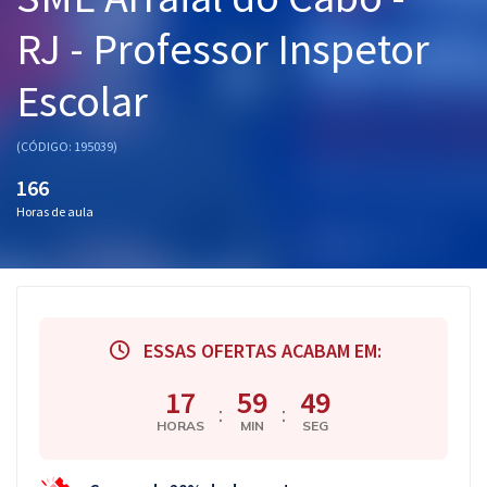
Pós
RJ - Professor Inspetor
Graduação
Escolar
OAB
(CÓDIGO: 195039)
Mentorias
166
Horas de aula
Questões grátis
Conteúdo gratuito
Blog
ESSAS OFERTAS ACABAM EM:
Aprovados
17
59
48
:
:
Atendimento
HORAS
MIN
SEG