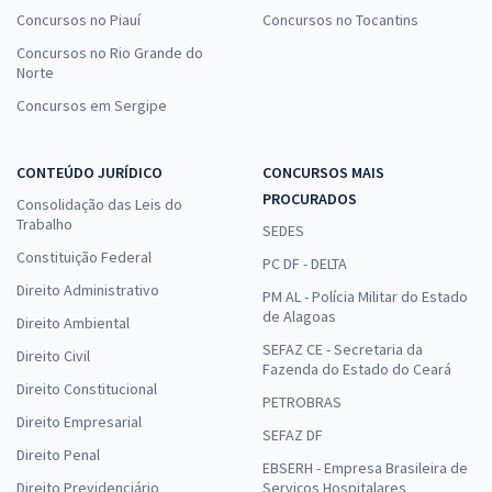
Concursos no Piauí
Concursos no Tocantins
Concursos no Rio Grande do
Norte
Concursos em Sergipe
CONTEÚDO JURÍDICO
CONCURSOS MAIS
PROCURADOS
Consolidação das Leis do
Trabalho
SEDES
Constituição Federal
PC DF - DELTA
Direito Administrativo
PM AL - Polícia Militar do Estado
de Alagoas
Direito Ambiental
SEFAZ CE - Secretaria da
Direito Civil
Fazenda do Estado do Ceará
Direito Constitucional
PETROBRAS
Direito Empresarial
SEFAZ DF
Direito Penal
EBSERH - Empresa Brasileira de
Direito Previdenciário
Serviços Hospitalares