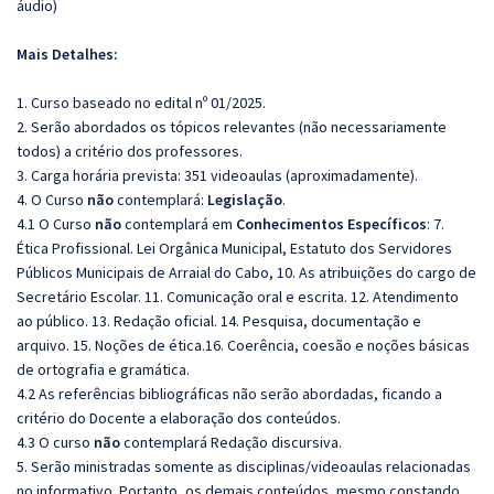
áudio)
Mais Detalhes:
1. Curso baseado no edital nº 01/2025.
2. Serão abordados os tópicos relevantes (não necessariamente
todos) a critério dos professores.
3. Carga horária prevista: 351 videoaulas (aproximadamente).
4. O Curso
não
contemplará:
Legislação
.
4.1 O Curso
não
contemplará em
Conhecimentos Específicos
: 7.
Ética Profissional. Lei Orgânica Municipal, Estatuto dos Servidores
Públicos Municipais de Arraial do Cabo, 10. As atribuições do cargo de
Secretário Escolar. 11. Comunicação oral e escrita. 12. Atendimento
ao público. 13. Redação oficial. 14. Pesquisa, documentação e
arquivo. 15. Noções de ética.16. Coerência, coesão e noções básicas
de ortografia e gramática.
4.2 As referências bibliográficas não serão abordadas, ficando a
critério do Docente a elaboração dos conteúdos.
4.3 O curso
não
contemplará Redação discursiva.
5. Serão ministradas somente as disciplinas/videoaulas relacionadas
no informativo. Portanto, os demais conteúdos, mesmo constando