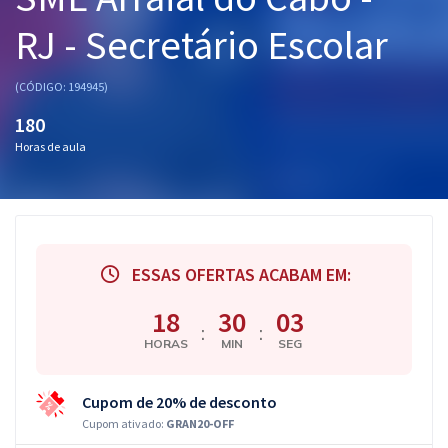
Pós
RJ - Secretário Escolar
Graduação
(CÓDIGO: 194945)
OAB
180
Horas de aula
Mentorias
Questões grátis
Conteúdo gratuito
ESSAS OFERTAS ACABAM EM:
Blog
18
30
02
Aprovados
:
:
HORAS
MIN
SEG
Atendimento
Cupom de 20% de desconto
Cupom ativado:
GRAN20-OFF