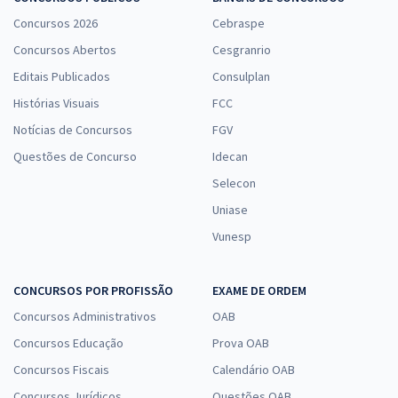
Concursos 2026
Cebraspe
Concursos Abertos
Cesgranrio
Editais Publicados
Consulplan
Histórias Visuais
FCC
Notícias de Concursos
FGV
Questões de Concurso
Idecan
Selecon
Uniase
Vunesp
CONCURSOS POR PROFISSÃO
EXAME DE ORDEM
Concursos Administrativos
OAB
Concursos Educação
Prova OAB
Concursos Fiscais
Calendário OAB
Concursos Jurídicos
Questões OAB