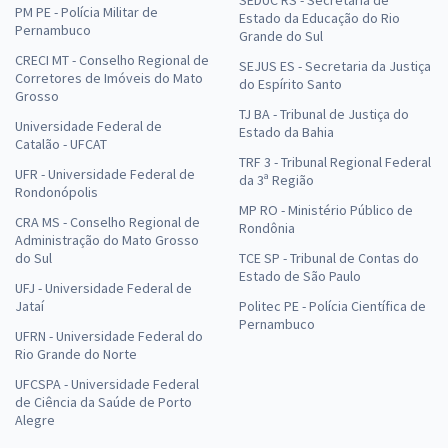
PM PE - Polícia Militar de
Estado da Educação do Rio
Pernambuco
Grande do Sul
CRECI MT - Conselho Regional de
SEJUS ES - Secretaria da Justiça
Corretores de Imóveis do Mato
do Espírito Santo
Grosso
TJ BA - Tribunal de Justiça do
Universidade Federal de
Estado da Bahia
Catalão - UFCAT
TRF 3 - Tribunal Regional Federal
UFR - Universidade Federal de
da 3ª Região
Rondonópolis
MP RO - Ministério Público de
CRA MS - Conselho Regional de
Rondônia
Administração do Mato Grosso
do Sul
TCE SP - Tribunal de Contas do
Estado de São Paulo
UFJ - Universidade Federal de
Jataí
Politec PE - Polícia Científica de
Pernambuco
UFRN - Universidade Federal do
Rio Grande do Norte
UFCSPA - Universidade Federal
de Ciência da Saúde de Porto
Alegre