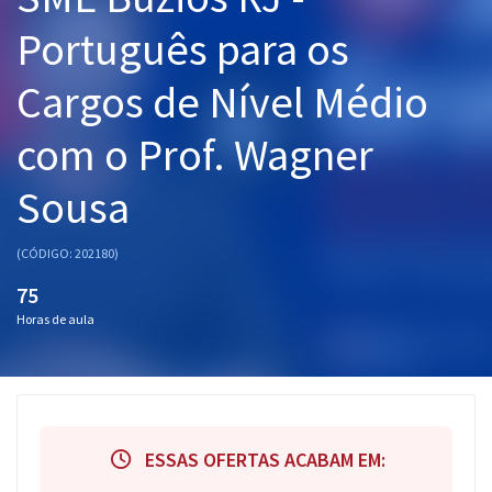
Pós
Português para os
Graduação
Cargos de Nível Médio
OAB
com o Prof. Wagner
Mentorias
Sousa
Questões grátis
(CÓDIGO: 202180)
Conteúdo gratuito
75
Blog
Horas de aula
Aprovados
Atendimento
ESSAS OFERTAS ACABAM EM: