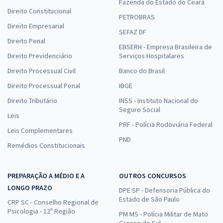
Fazenda do Estado do Ceará
Direito Constitucional
PETROBRAS
Direito Empresarial
SEFAZ DF
Direito Penal
EBSERH - Empresa Brasileira de
Direito Previdenciário
Serviços Hospitalares
Direito Processual Civil
Banco do Brasil
Direito Processual Penal
IBGE
Direito Tributário
INSS - Instituto Nacional do
Seguro Social
Leis
PRF - Polícia Rodoviária Federal
Leis Complementares
PND
Remédios Constitucionais
PREPARAÇÃO A MÉDIO E A
OUTROS CONCURSOS
LONGO PRAZO
DPE SP - Defensoria Pública do
Estado de São Paulo
CRP SC - Conselho Regional de
Psicologia - 12ª Região
PM MS - Polícia Militar de Mato
Grosso do Sul