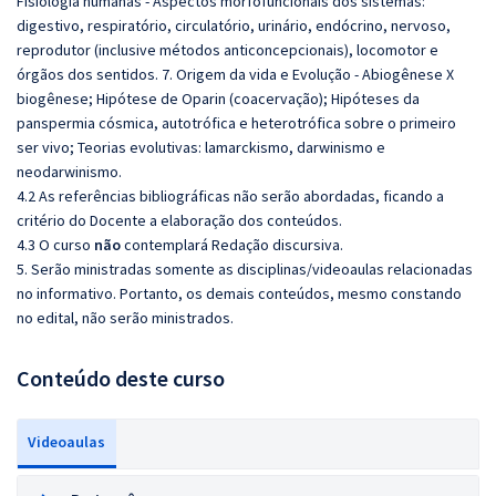
Fisiologia humanas - Aspectos morfofuncionais dos sistemas:
digestivo, respiratório, circulatório, urinário, endócrino, nervoso,
reprodutor (inclusive métodos anticoncepcionais), locomotor e
órgãos dos sentidos. 7. Origem da vida e Evolução - Abiogênese X
biogênese; Hipótese de Oparin (coacervação); Hipóteses da
panspermia cósmica, autotrófica e heterotrófica sobre o primeiro
ser vivo; Teorias evolutivas: lamarckismo, darwinismo e
neodarwinismo.
4.2 As referências bibliográficas não serão abordadas, ficando a
critério do Docente a elaboração dos conteúdos.
4.3 O curso
não
contemplará Redação discursiva.
5. Serão ministradas somente as disciplinas/videoaulas relacionadas
no informativo. Portanto, os demais conteúdos, mesmo constando
no edital, não serão ministrados.
Conteúdo deste curso
Videoaulas