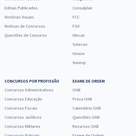
Editais Publicados
Consulplan
Histórias Visuais
FCC
Notícias de Concursos
FGV
Questões de Concurso
Idecan
Selecon
Uniase
Vunesp
CONCURSOS POR PROFISSÃO
EXAME DE ORDEM
Concursos Administrativos
OAB
Concursos Educação
Prova OAB
Concursos Fiscais
Calendário OAB
Concursos Jurídicos
Questões OAB
Concursos Militares
Recursos OAB
Concursos Policiais
Exame de Ordem