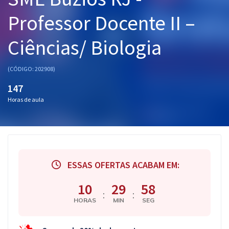
Pós
Professor Docente II –
Graduação
Ciências/ Biologia
OAB
(CÓDIGO: 202908)
Mentorias
147
Horas de aula
Questões grátis
Conteúdo gratuito
Blog
ESSAS OFERTAS ACABAM EM:
Aprovados
10
29
57
:
:
Atendimento
HORAS
MIN
SEG