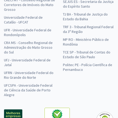
CRECI MT - Conselho Regional de
SEJUS ES - Secretaria da Justiça
Corretores de Imóveis do Mato
do Espírito Santo
Grosso
TJ BA - Tribunal de Justiça do
Universidade Federal de
Estado da Bahia
Catalão - UFCAT
TRF 3 - Tribunal Regional Federal
UFR - Universidade Federal de
da 3ª Região
Rondonópolis
MP RO - Ministério Público de
CRA MS - Conselho Regional de
Rondônia
Administração do Mato Grosso
do Sul
TCE SP - Tribunal de Contas do
Estado de São Paulo
UFJ - Universidade Federal de
Jataí
Politec PE - Polícia Científica de
Pernambuco
UFRN - Universidade Federal do
Rio Grande do Norte
UFCSPA - Universidade Federal
de Ciência da Saúde de Porto
Alegre