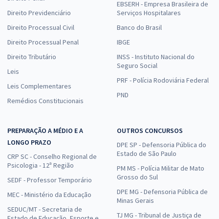
EBSERH - Empresa Brasileira de
Direito Previdenciário
Serviços Hospitalares
Direito Processual Civil
Banco do Brasil
Direito Processual Penal
IBGE
Direito Tributário
INSS - Instituto Nacional do
Seguro Social
Leis
PRF - Polícia Rodoviária Federal
Leis Complementares
PND
Remédios Constitucionais
PREPARAÇÃO A MÉDIO E A
OUTROS CONCURSOS
LONGO PRAZO
DPE SP - Defensoria Pública do
Estado de São Paulo
CRP SC - Conselho Regional de
Psicologia - 12ª Região
PM MS - Polícia Militar de Mato
Grosso do Sul
SEDF - Professor Temporário
DPE MG - Defensoria Pública de
MEC - Ministério da Educação
Minas Gerais
SEDUC/MT - Secretaria de
TJ MG - Tribunal de Justiça de
Estado de Educação, Esporte e