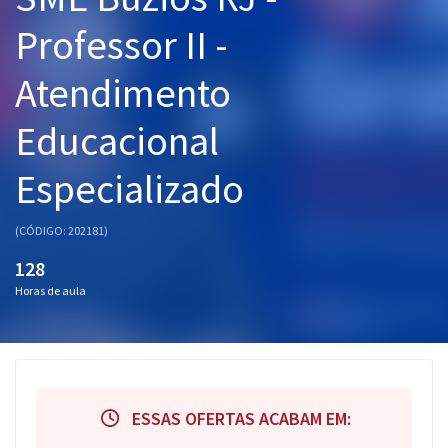
Pós
Professor II -
Graduação
Atendimento
OAB
Educacional
Mentorias
Especializado
Questões grátis
(CÓDIGO: 202181)
Conteúdo gratuito
128
Blog
Horas de aula
Aprovados
Atendimento
ESSAS OFERTAS ACABAM EM: