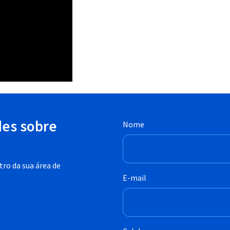
des sobre
Nome
ro da sua área de
E-mail