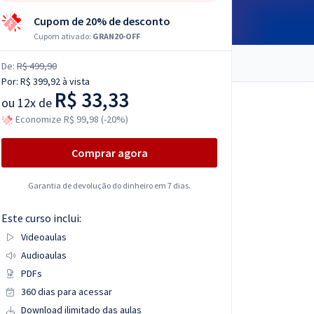
Cupom de 20% de desconto
Cupom ativado:
GRAN20-OFF
De:
R$ 499,90
Por:
R$ 399,92
à vista
R$ 33,33
ou
12x de
Economize R$ 99,98 (-20%)
Comprar agora
Garantia de devolução do dinheiro em 7 dias.
Este curso inclui:
Videoaulas
Audioaulas
PDFs
360 dias para acessar
Download ilimitado das aulas