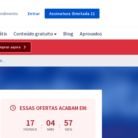
Assinatura
Ilimitada
11
endimento
Entrar
átis
Conteúdo gratuito
Blog
Aprovados
mprar agora
SME de Antônio Carlos - SC - Professor de Inglês (Habilitados)
ESSAS OFERTAS ACABAM EM:
17
04
56
:
:
HORAS
MIN
SEG