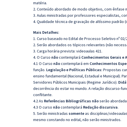
matéria.
2. Conteúdo abordado de modo objetivo, com ênfase n
3. Aulas ministradas por professores especialistas, co
4. Qualidade técnica de gravação de altíssimo padrão 
Mais Detalhes:
1. Curso baseado no Edital de Processo Seletivo nº 02/
2. Serão abordados os tópicos relevantes (não necessa
3. Carga horária prevista: videoaulas 421.
4. O Curso
não
contemplará
Conhecimentos Gerais e A
4.1 O Curso
não
contemplará em
Conhecimentos Espec
função.
Legislação e Políticas Públicas:
Propostas curr
ensino fundamental (Nacional, Estadual e Municipal). P
Servidores Públicos Municipais (Regime Jurídico).
Didá
decorrência do estar no mundo. A relação discurso-fun
conflitante.
4.2 As
Referências Bibliográficas não
serão abordadas
4.3 O curso
não
contemplará
Redação
discursiva
.
5. Serão ministradas
somente
as disciplinas/videoaula
mesmo constando no edital, não serão ministrados.