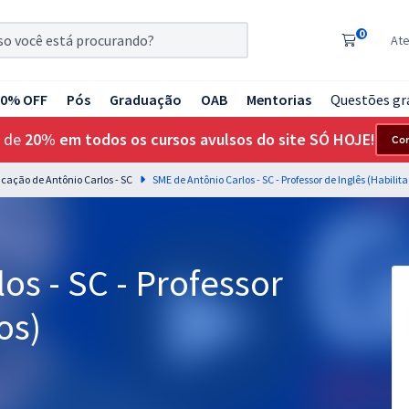
0
At
20% OFF
Pós
Graduação
OAB
Mentorias
Questões gr
 de
20% em todos os cursos avulsos do site SÓ HOJE!
Co
cação de Antônio Carlos - SC
os - SC - Professor
os)