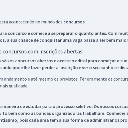
ue está acontecendo no mundo dos
concursos.
ara concurso e comece a se preparar o quanto antes. Com muita
os, a sua chance de conquistar uma vaga passa a ser bem maior
os concursos com inscrições abertas
s são os
concursos abertos e acesse o edital para começar a sua
ido pode lhe fazer perder a inscrição e ver o seu sonho se dis
 em andamento e até mesmo os previstos. Ter em mente os concurso
ais qualidade.
 maneira de estudar para o processo seletivo. Os nossos curso
uito bem como as bancas organizadoras trabalham. Conhecer a
tíssimo, pois cada uma tem a sua forma de administrar os proc