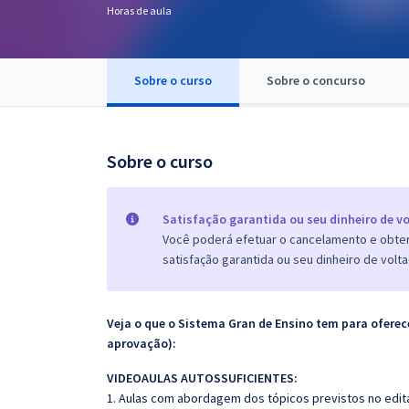
Horas de aula
Pós
Graduação
Sobre o curso
Sobre o concurso
OAB
Mentorias
Sobre o curso
Questões grátis
Satisfação garantida ou seu dinheiro de vo
Conteúdo gratuito
Você poderá efetuar o cancelamento e obter 
satisfação garantida ou seu dinheiro de volta
Blog
Aprovados
Veja o que o Sistema Gran de Ensino tem para ofer
aprovação):
Atendimento
VIDEOAULAS AUTOSSUFICIENTES:
1. Aulas com abordagem dos tópicos previstos no edita