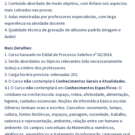
2. Conteúdo abordado de modo objetivo, com ênfase nos aspectos
mais cobrados nas provas.
3. Aulas ministradas por professores especialistas, com larga
experiência na atividade docente.
4. Qualidade técnica de gravação de altíssimo padrão (imagem e
áudio)
Mais Detalhes:
1. Curso baseado no Edital de Processo Seletivo nº 02/2024.
2. Serão abordados os tópicos relevantes (não necessariamente
todos) a critério dos professores.
3. Carga horária prevista: videoaulas 252.
4. O Curso
não
contemplará
Conhecimentos Gerais e Atualidades.
4.1 O Curso
não
contemplará em
Conhecimentos Específicos:
O
cotidiano na creche/escola: espaço, rotina, afetividade, alimentação,
higiene, cuidados essenciais. Noções de informática básica escolar.
Gêneros textuais orais e escritos. Conceitos: movimento, tempo,
cultura, fontes históricas, espaços, paisagem, sociedade, trabalho,
natureza e representação, ambiente, relação entre ser humano e
ambiente. Os campos conceituais da Matemática: numéricos,
algébricos, geométricos e tratamento da informação. Linguagem oral