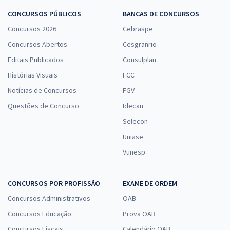
CONCURSOS PÚBLICOS
BANCAS DE CONCURSOS
Concursos 2026
Cebraspe
Concursos Abertos
Cesgranrio
Editais Publicados
Consulplan
Histórias Visuais
FCC
Notícias de Concursos
FGV
Questões de Concurso
Idecan
Selecon
Uniase
Vunesp
CONCURSOS POR PROFISSÃO
EXAME DE ORDEM
Concursos Administrativos
OAB
Concursos Educação
Prova OAB
Concursos Fiscais
Calendário OAB