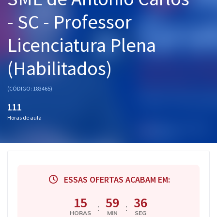
Pós
- SC - Professor
Graduação
Licenciatura Plena
OAB
(Habilitados)
Mentorias
(CÓDIGO: 183465)
Questões grátis
111
Horas de aula
Conteúdo gratuito
Blog
Aprovados
ESSAS OFERTAS ACABAM EM:
Atendimento
15
59
35
:
:
HORAS
MIN
SEG