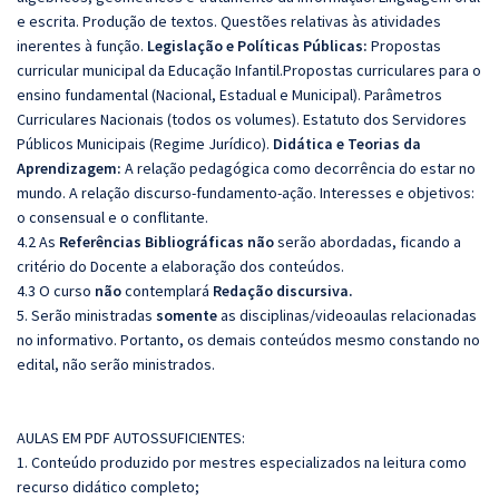
e escrita. Produção de textos. Questões relativas às atividades
inerentes à função.
Legislação e Políticas Públicas:
Propostas
curricular municipal da Educação Infantil.Propostas curriculares para o
ensino fundamental (Nacional, Estadual e Municipal). Parâmetros
Curriculares Nacionais (todos os volumes). Estatuto dos Servidores
Públicos Municipais (Regime Jurídico).
Didática e Teorias da
Aprendizagem:
A relação pedagógica como decorrência do estar no
mundo. A relação discurso-fundamento-ação. Interesses e objetivos:
o consensual e o conflitante.
4.2 As
Referências Bibliográficas não
serão abordadas, ficando a
critério do Docente a elaboração dos conteúdos.
4.3 O curso
não
contemplará
Redação discursiva.
5. Serão ministradas
somente
as disciplinas/videoaulas relacionadas
no informativo. Portanto, os demais conteúdos mesmo constando no
edital, não serão ministrados.
AULAS EM PDF AUTOSSUFICIENTES:
1. Conteúdo produzido por mestres especializados na leitura como
recurso didático completo;