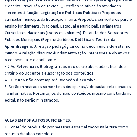
e escrita. Produção de textos. Questões relativas às atividades
inerentes à função.
Legislação e Políticas Públicas:
Propostas
curricular municipal da Educação Infantil.Propostas curriculares para o
ensino fundamental (Nacional, Estadual e Municipal). Parâmetros
Curriculares Nacionais (todos os volumes). Estatuto dos Servidores
Públicos Municipais (Regime Jurídico).
Didática e Teorias da
Aprendizagem:
A relação pedagógica como decorrência do estar no
mundo. A relação discurso-fundamento-ação. Interesses e objetivos:
o consensual e o conflitante.
4.2 As
Referências Bibliográficas não
serão abordadas, ficando a
critério do Docente a elaboração dos conteúdos.
4.3 O curso
não
contemplará
Redação discursiva.
5. Serão ministradas
somente
as disciplinas/videoaulas relacionadas
no informativo. Portanto, os demais conteúdos mesmo constando no
edital, não serão ministrados.
AULAS EM PDF AUTOSSUFICIENTES:
1. Conteúdo produzido por mestres especializados na leitura como
recurso didático completo;