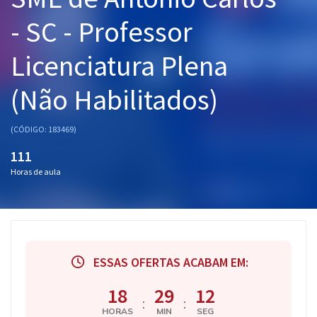
Pós
- SC - Professor
Graduação
Licenciatura Plena
OAB
(Não Habilitados)
Mentorias
(CÓDIGO: 183469)
Questões grátis
111
Horas de aula
Conteúdo gratuito
Blog
Aprovados
ESSAS OFERTAS ACABAM EM:
Atendimento
18
29
12
:
:
HORAS
MIN
SEG