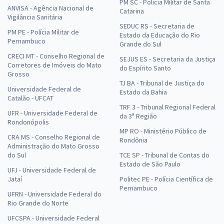
PM SC - Polícia Militar de Santa
ANVISA - Agência Nacional de
Catarina
Vigilância Sanitária
SEDUC RS - Secretaria de
PM PE - Polícia Militar de
Estado da Educação do Rio
Pernambuco
Grande do Sul
CRECI MT - Conselho Regional de
SEJUS ES - Secretaria da Justiça
Corretores de Imóveis do Mato
do Espírito Santo
Grosso
TJ BA - Tribunal de Justiça do
Universidade Federal de
Estado da Bahia
Catalão - UFCAT
TRF 3 - Tribunal Regional Federal
UFR - Universidade Federal de
da 3ª Região
Rondonópolis
MP RO - Ministério Público de
CRA MS - Conselho Regional de
Rondônia
Administração do Mato Grosso
do Sul
TCE SP - Tribunal de Contas do
Estado de São Paulo
UFJ - Universidade Federal de
Jataí
Politec PE - Polícia Científica de
Pernambuco
UFRN - Universidade Federal do
Rio Grande do Norte
UFCSPA - Universidade Federal