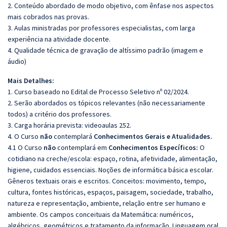
2. Conteúdo abordado de modo objetivo, com ênfase nos aspectos
mais cobrados nas provas.
3. Aulas ministradas por professores especialistas, com larga
experiência na atividade docente.
4. Qualidade técnica de gravação de altíssimo padrão (imagem e
áudio)
Mais Detalhes:
1. Curso baseado no Edital de Processo Seletivo nº 02/2024.
2. Serão abordados os tópicos relevantes (não necessariamente
todos) a critério dos professores.
3. Carga horária prevista: videoaulas 252.
4. O Curso
não
contemplará
Conhecimentos Gerais e Atualidades.
4.1 O Curso
não
contemplará em
Conhecimentos Específicos:
O
cotidiano na creche/escola: espaço, rotina, afetividade, alimentação,
higiene, cuidados essenciais. Noções de informática básica escolar.
Gêneros textuais orais e escritos. Conceitos: movimento, tempo,
cultura, fontes históricas, espaços, paisagem, sociedade, trabalho,
natureza e representação, ambiente, relação entre ser humano e
ambiente. Os campos conceituais da Matemática: numéricos,
algébricos, geométricos e tratamento da informação. Linguagem oral