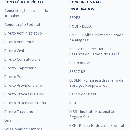
CONTEÚDO JURÍDICO
CONCURSOS MAIS
PROCURADOS
Consolidação das Leis do
Trabalho
SEDES
Constituição Federal
PC DF - DELTA
Direito Administrativo
PM AL - Polícia Militar do Estado
de Alagoas
Direito Ambiental
SEFAZ CE - Secretaria da
Direito Civil
Fazenda do Estado do Ceará
Direito Constitucional
PETROBRAS
Direito Empresarial
SEFAZ DF
Direito Penal
EBSERH - Empresa Brasileira de
Direito Previdenciário
Serviços Hospitalares
Direito Processual Civil
Banco do Brasil
Direito Processual Penal
IBGE
Direito Tributário
INSS - Instituto Nacional do
Seguro Social
Leis
PRF - Polícia Rodoviária Federal
Leis Complementares