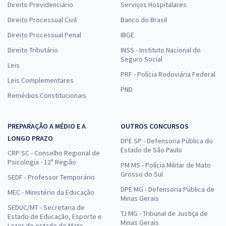
Direito Previdenciário
Serviços Hospitalares
Direito Processual Civil
Banco do Brasil
Direito Processual Penal
IBGE
Direito Tributário
INSS - Instituto Nacional do
Seguro Social
Leis
PRF - Polícia Rodoviária Federal
Leis Complementares
PND
Remédios Constitucionais
PREPARAÇÃO A MÉDIO E A
OUTROS CONCURSOS
LONGO PRAZO
DPE SP - Defensoria Pública do
Estado de São Paulo
CRP SC - Conselho Regional de
Psicologia - 12ª Região
PM MS - Polícia Militar de Mato
Grosso do Sul
SEDF - Professor Temporário
DPE MG - Defensoria Pública de
MEC - Ministério da Educação
Minas Gerais
SEDUC/MT - Secretaria de
TJ MG - Tribunal de Justiça de
Estado de Educação, Esporte e
Minas Gerais
Lazer do estado de Mato