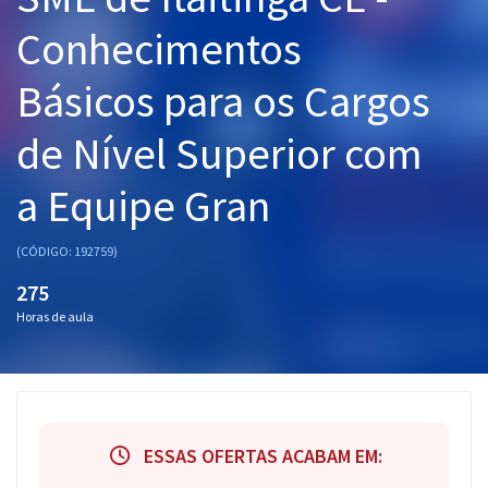
Pós
Conhecimentos
Graduação
Básicos para os Cargos
OAB
de Nível Superior com
Mentorias
a Equipe Gran
Questões grátis
(CÓDIGO: 192759)
Conteúdo gratuito
275
Blog
Horas de aula
Aprovados
Atendimento
ESSAS OFERTAS ACABAM EM: