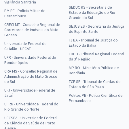
Vigilância Sanitária
SEDUC RS - Secretaria de
PM PE - Polícia Militar de
Estado da Educação do Rio
Pernambuco
Grande do Sul
CRECI MT - Conselho Regional de
SEJUS ES - Secretaria da Justiça
Corretores de Imóveis do Mato
do Espírito Santo
Grosso
TJ BA - Tribunal de Justiça do
Universidade Federal de
Estado da Bahia
Catalão - UFCAT
TRF 3 - Tribunal Regional Federal
UFR - Universidade Federal de
da 3ª Região
Rondonópolis
MP RO - Ministério Público de
CRA MS - Conselho Regional de
Rondônia
Administração do Mato Grosso
do Sul
TCE SP - Tribunal de Contas do
Estado de São Paulo
UFJ - Universidade Federal de
Jataí
Politec PE - Polícia Científica de
Pernambuco
UFRN - Universidade Federal do
Rio Grande do Norte
UFCSPA - Universidade Federal
de Ciência da Saúde de Porto
Alegre