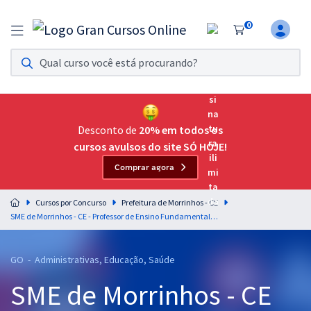
0
Assinatura Ilimitada 11
Acesso a todos os cursos. Teste grátis por 7 dias!
Assinatura OAB Até Passar
Acesso ilimitado a toda preparação para o Exame da
Desconto de
20% em todos os
Ordem, até você passar!
cursos avulsos do site SÓ HOJE!
Comprar agora
Residências Multiprofissionais
Preparação completa e intensiva para as principais
Cursos por Concurso
Prefeitura de Morrinhos - CE
residências em saúde do Brasil
SME de Morrinhos - CE - Professor de Ensino Fundamental I - Anos Iniciais
Concursos
GO - Administrativas, Educação, Saúde
Assinatura Ilimitada
SME de Morrinhos - CE
Cursos 20% OFF