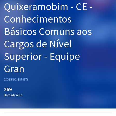
Quixeramobim - CE -
Pós
Conhecimentos
Graduação
Básicos Comuns aos
OAB
Cargos de Nível
Mentorias
Superior - Equipe
Questões grátis
Conteúdo gratuito
Gran
Blog
(CÓDIGO: 187997)
Aprovados
269
Horas de aula
Atendimento