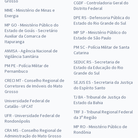
Grosso
CGDF - Controladoria Geral do
Distrito Federal
MME - Ministério de Minas e
Energia
DPE RS - Defensoria Pública do
Estado do Rio Grande do Sul
MP GO - Ministério Público do
Estado de Goiás - Secretário
MP SP - Ministério Público do
Auxiliar da Comarca de
Estado de São Paulo
Itapuranga
PM SC - Polícia Militar de Santa
ANVISA - Agência Nacional de
Catarina
Vigilância Sanitária
SEDUC RS - Secretaria de
PM PE - Polícia Militar de
Estado da Educação do Rio
Pernambuco
Grande do Sul
CRECI MT - Conselho Regional de
SEJUS ES - Secretaria da Justiça
Corretores de Imóveis do Mato
do Espírito Santo
Grosso
TJ BA - Tribunal de Justiça do
Universidade Federal de
Estado da Bahia
Catalão - UFCAT
TRF 3 - Tribunal Regional Federal
UFR - Universidade Federal de
da 3ª Região
Rondonópolis
MP RO - Ministério Público de
CRA MS - Conselho Regional de
Rondônia
Administração do Mato Grosso