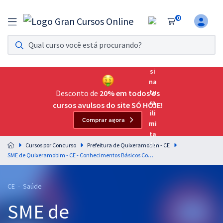
0
Assinatura Ilimitada 11
Acesso a todos os cursos. Teste grátis por 7 dias!
Assinatura OAB Até Passar
Acesso ilimitado a toda preparação para o Exame da
Desconto de
20% em todos os
Ordem, até você passar!
cursos avulsos do site SÓ HOJE!
Comprar agora
Residências Multiprofissionais
Preparação completa e intensiva para as principais
Cursos por Concurso
Prefeitura de Quixeramobim - CE
residências em saúde do Brasil
SME de Quixeramobim - CE - Conhecimentos Básicos Comuns aos Cargos de Nível Superior - Equipe Gran
Concursos
CE - Saúde
Assinatura Ilimitada
SME de
Cursos 20% OFF