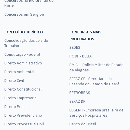
Concursos no Rio Grande do
Norte
Concursos em Sergipe
CONTEÚDO JURÍDICO
CONCURSOS MAIS
PROCURADOS
Consolidação das Leis do
Trabalho
SEDES
Constituição Federal
PC DF - DELTA
Direito Administrativo
PM AL - Polícia Militar do Estado
de Alagoas
Direito Ambiental
SEFAZ CE - Secretaria da
Direito Civil
Fazenda do Estado do Ceará
Direito Constitucional
PETROBRAS
Direito Empresarial
SEFAZ DF
Direito Penal
EBSERH - Empresa Brasileira de
Direito Previdenciário
Serviços Hospitalares
Direito Processual Civil
Banco do Brasil