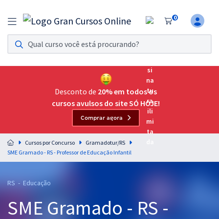
0
Assinatura Ilimitada 11
Acesso a todos os cursos. Teste grátis por 7 dias!
Assinatura OAB Até Passar
Acesso ilimitado a toda preparação para o Exame da
Desconto de
20% em todos os
Ordem, até você passar!
cursos avulsos do site SÓ HOJE!
Comprar agora
Residências Multiprofissionais
Preparação completa e intensiva para as principais
Cursos por Concurso
Gramadotur/RS
residências em saúde do Brasil
SME Gramado - RS - Professor de Educação Infantil
Concursos
RS - Educação
Assinatura Ilimitada
SME Gramado - RS -
Cursos 20% OFF