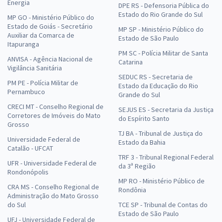
Energia
DPE RS - Defensoria Pública do
Estado do Rio Grande do Sul
MP GO - Ministério Público do
Estado de Goiás - Secretário
MP SP - Ministério Público do
Auxiliar da Comarca de
Estado de São Paulo
Itapuranga
PM SC - Polícia Militar de Santa
ANVISA - Agência Nacional de
Catarina
Vigilância Sanitária
SEDUC RS - Secretaria de
PM PE - Polícia Militar de
Estado da Educação do Rio
Pernambuco
Grande do Sul
CRECI MT - Conselho Regional de
SEJUS ES - Secretaria da Justiça
Corretores de Imóveis do Mato
do Espírito Santo
Grosso
TJ BA - Tribunal de Justiça do
Universidade Federal de
Estado da Bahia
Catalão - UFCAT
TRF 3 - Tribunal Regional Federal
UFR - Universidade Federal de
da 3ª Região
Rondonópolis
MP RO - Ministério Público de
CRA MS - Conselho Regional de
Rondônia
Administração do Mato Grosso
do Sul
TCE SP - Tribunal de Contas do
Estado de São Paulo
UFJ - Universidade Federal de