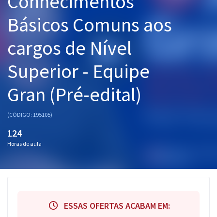
Conhecimentos
Pós
Básicos Comuns aos
Graduação
cargos de Nível
OAB
Superior - Equipe
Mentorias
Gran (Pré-edital)
Questões grátis
(CÓDIGO: 195105)
Conteúdo gratuito
124
Blog
Horas de aula
Aprovados
Atendimento
ESSAS OFERTAS ACABAM EM: