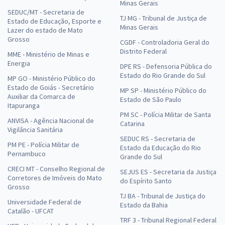
Minas Gerais
SEDUC/MT - Secretaria de
TJ MG - Tribunal de Justiça de
Estado de Educação, Esporte e
Minas Gerais
Lazer do estado de Mato
Grosso
CGDF - Controladoria Geral do
Distrito Federal
MME - Ministério de Minas e
Energia
DPE RS - Defensoria Pública do
Estado do Rio Grande do Sul
MP GO - Ministério Público do
Estado de Goiás - Secretário
MP SP - Ministério Público do
Auxiliar da Comarca de
Estado de São Paulo
Itapuranga
PM SC - Polícia Militar de Santa
ANVISA - Agência Nacional de
Catarina
Vigilância Sanitária
SEDUC RS - Secretaria de
PM PE - Polícia Militar de
Estado da Educação do Rio
Pernambuco
Grande do Sul
CRECI MT - Conselho Regional de
SEJUS ES - Secretaria da Justiça
Corretores de Imóveis do Mato
do Espírito Santo
Grosso
TJ BA - Tribunal de Justiça do
Universidade Federal de
Estado da Bahia
Catalão - UFCAT
TRF 3 - Tribunal Regional Federal