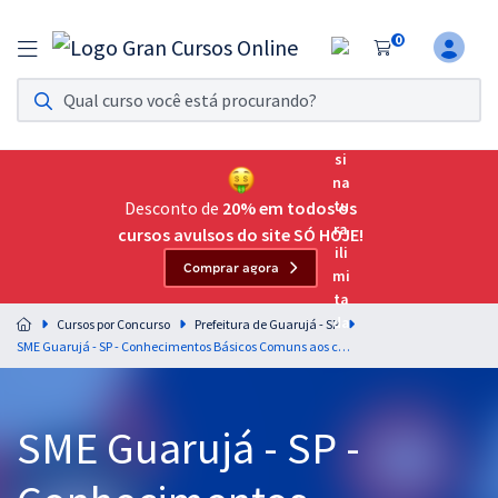
0
Assinatura Ilimitada 11
Acesso a todos os cursos. Teste grátis por 7 dias!
Assinatura OAB Até Passar
Acesso ilimitado a toda preparação para o Exame da
Desconto de
20% em todos os
Ordem, até você passar!
cursos avulsos do site SÓ HOJE!
Comprar agora
Residências Multiprofissionais
Preparação completa e intensiva para as principais
Cursos por Concurso
Prefeitura de Guarujá - SP
residências em saúde do Brasil
SME Guarujá - SP - Conhecimentos Básicos Comuns aos cargos de Nível Superior - Equipe Gran (Pré-edital)
Concursos
SME Guarujá - SP -
Assinatura Ilimitada
Cursos 20% OFF