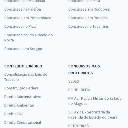
Concursos no Maranhão
Concursos no Pará
Concursos na Paraíba
Concursos em Rondônia
Concursos em Pernambuco
Concursos em Roraima
Concursos no Piauí
Concursos no Tocantins
Concursos no Rio Grande do
Norte
Concursos em Sergipe
CONTEÚDO JURÍDICO
CONCURSOS MAIS
PROCURADOS
Consolidação das Leis do
Trabalho
SEDES
Constituição Federal
PC DF - DELTA
Direito Administrativo
PM AL - Polícia Militar do Estado
de Alagoas
Direito Ambiental
SEFAZ CE - Secretaria da
Direito Civil
Fazenda do Estado do Ceará
Direito Constitucional
PETROBRAS