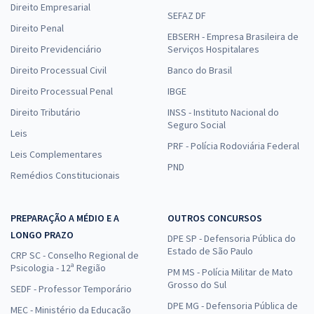
Direito Empresarial
SEFAZ DF
Direito Penal
EBSERH - Empresa Brasileira de
Direito Previdenciário
Serviços Hospitalares
Direito Processual Civil
Banco do Brasil
Direito Processual Penal
IBGE
Direito Tributário
INSS - Instituto Nacional do
Seguro Social
Leis
PRF - Polícia Rodoviária Federal
Leis Complementares
PND
Remédios Constitucionais
PREPARAÇÃO A MÉDIO E A
OUTROS CONCURSOS
LONGO PRAZO
DPE SP - Defensoria Pública do
Estado de São Paulo
CRP SC - Conselho Regional de
Psicologia - 12ª Região
PM MS - Polícia Militar de Mato
Grosso do Sul
SEDF - Professor Temporário
DPE MG - Defensoria Pública de
MEC - Ministério da Educação