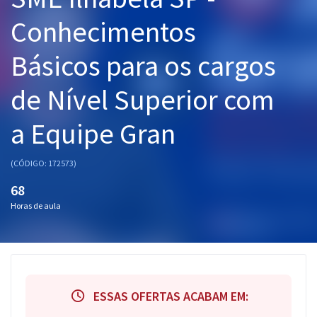
Pós
Conhecimentos
Graduação
Básicos para os cargos
OAB
de Nível Superior com
Mentorias
a Equipe Gran
Questões grátis
(CÓDIGO: 172573)
Conteúdo gratuito
68
Blog
Horas de aula
Aprovados
Atendimento
ESSAS OFERTAS ACABAM EM: