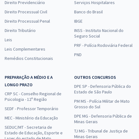
Direito Previdenciário
Serviços Hospitalares
Direito Processual Civil
Banco do Brasil
Direito Processual Penal
IBGE
Direito Tributário
INSS - Instituto Nacional do
Seguro Social
Leis
PRF - Polícia Rodoviária Federal
Leis Complementares
PND
Remédios Constitucionais
PREPARAÇÃO A MÉDIO E A
OUTROS CONCURSOS
LONGO PRAZO
DPE SP - Defensoria Pública do
Estado de São Paulo
CRP SC - Conselho Regional de
Psicologia - 12ª Região
PM MS - Polícia Militar de Mato
Grosso do Sul
SEDF - Professor Temporário
DPE MG - Defensoria Pública de
MEC - Ministério da Educação
Minas Gerais
SEDUC/MT - Secretaria de
TJ MG - Tribunal de Justiça de
Estado de Educação, Esporte e
Minas Gerais
Lazer do estado de Mato