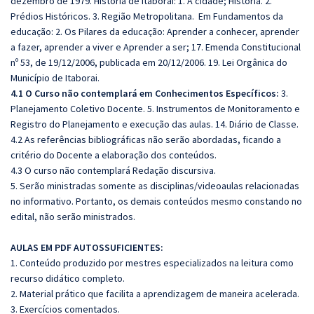
dezembro de 1979. História de Itaboraí: 1. A cidade; História. 2.
Prédios Históricos. 3. Região Metropolitana. Em Fundamentos da
educação: 2. Os Pilares da educação: Aprender a conhecer, aprender
a fazer, aprender a viver e Aprender a ser; 17. Emenda Constitucional
nº 53, de 19/12/2006, publicada em 20/12/2006. 19. Lei Orgânica do
Município de Itaborai.
4.1 O Curso não contemplará em Conhecimentos Específicos:
3.
Planejamento Coletivo Docente. 5. Instrumentos de Monitoramento e
Registro do Planejamento e execução das aulas. 14. Diário de Classe.
4.2 As referências bibliográficas não serão abordadas, ficando a
critério do Docente a elaboração dos conteúdos.
4.3 O curso não contemplará Redação discursiva.
5. Serão ministradas somente as disciplinas/videoaulas relacionadas
no informativo. Portanto, os demais conteúdos mesmo constando no
edital, não serão ministrados.
AULAS EM PDF AUTOSSUFICIENTES:
1. Conteúdo produzido por mestres especializados na leitura como
recurso didático completo.
2. Material prático que facilita a aprendizagem de maneira acelerada.
3. Exercícios comentados.