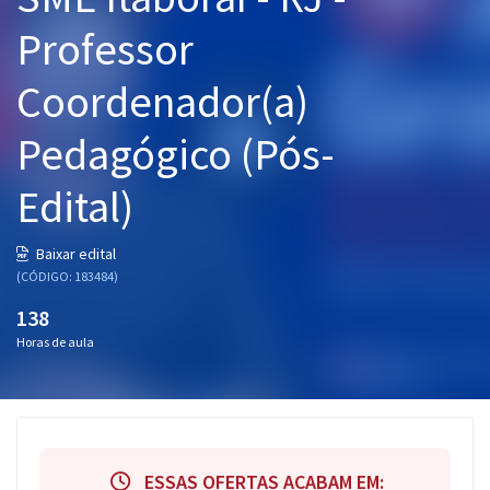
Pós
Professor
Graduação
Coordenador(a)
OAB
Pedagógico (Pós-
Mentorias
Edital)
Questões grátis
Baixar edital
Conteúdo gratuito
(CÓDIGO: 183484)
138
Blog
Horas de aula
Aprovados
Atendimento
ESSAS OFERTAS ACABAM EM: