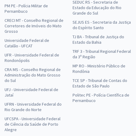
SEDUC RS - Secretaria de
PM PE - Polícia Militar de
Estado da Educação do Rio
Pernambuco
Grande do Sul
CRECI MT - Conselho Regional de
SEJUS ES - Secretaria da Justiça
Corretores de Imóveis do Mato
do Espírito Santo
Grosso
TJ BA - Tribunal de Justiça do
Universidade Federal de
Estado da Bahia
Catalão - UFCAT
TRF 3 - Tribunal Regional Federal
UFR - Universidade Federal de
da 3ª Região
Rondonópolis
MP RO - Ministério Público de
CRA MS - Conselho Regional de
Rondônia
Administração do Mato Grosso
do Sul
TCE SP - Tribunal de Contas do
Estado de São Paulo
UFJ - Universidade Federal de
Jataí
Politec PE - Polícia Científica de
Pernambuco
UFRN - Universidade Federal do
Rio Grande do Norte
UFCSPA - Universidade Federal
de Ciência da Saúde de Porto
Alegre