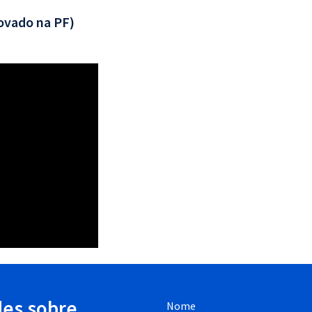
ovado na PF)
des sobre
Nome