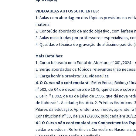
VIDEOAULAS AUTOSSUFICIENTES:
1. Aulas com abordagem dos tópicos previstos no edita
matéria.
2. Conteúdo abordado de modo objetivo, com ênfase n
3. Aulas ministradas por professores especialistas, co
4. Qualidade técnica de gravação de altíssimo padrão 
Mais Detalhes:
1. Curso baseado no o Edital de Abertura nº 001/2024 –
2. Serão abordados os tópicos relevantes (não necessa
3. Carga horária prevista: 331 videoaulas.
4. O Curso não contemplará:
Referências Bibliográfica
nº 502, de 04 de dezembro de 1979, que dispõe sobre o 
2. Lei n. º 1.392, de 03 de julho de 1996, que dá nova re
de Itaboraí: 1. A cidade; História. 2. Prédios Históric
Pilares da educação: Aprender a conhecer, aprender a 
Constitucional nº 53, de 19/12/2006, publicada em 20/12/
4.1 O Curso não contemplará em Conhecimentos Esp
cuidar e o educar. Referências Curriculares Nacionais pa