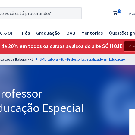
0
At
20% OFF
Pós
Graduação
OAB
Mentorias
Questões gr
 de
20% em todos os cursos avulsos do site SÓ HOJE!
Co
cação de Itaboraí - RJ
SME Itaboraí - RJ - Professor Especializado em Educação Especial (Pós-Edital)
Professor
ducação Especial