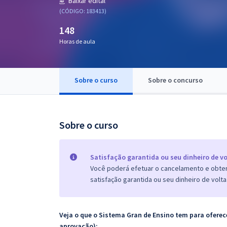
Baixar edital
Pós
(CÓDIGO: 183413)
148
Graduação
Horas de aula
OAB
Mentorias
Sobre o curso
Sobre o concurso
Questões grátis
Sobre o curso
Conteúdo gratuito
Blog
Satisfação garantida ou seu dinheiro de vo
Aprovados
Você poderá efetuar o cancelamento e obter 
satisfação garantida ou seu dinheiro de volta
Atendimento
Veja o que o Sistema Gran de Ensino tem para ofer
aprovação):