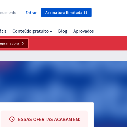
Assinatura
Ilimitada
11
endimento
Entrar
átis
Conteúdo gratuito
Blog
Aprovados
mprar agora
ESSAS OFERTAS ACABAM EM: