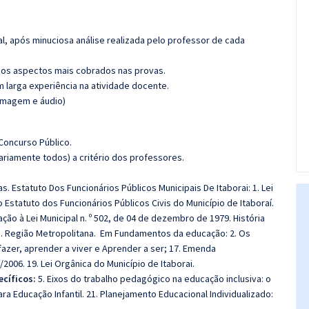
l, após minuciosa análise realizada pelo professor de cada
os aspectos mais cobrados nas provas.
m larga experiência na atividade docente.
(imagem e áudio)
 Concurso Público.
riamente todos) a critério dos professores.
s. Estatuto Dos Funcionários Públicos Municipais De Itaborai: 1. Lei
Estatuto dos Funcionários Públicos Civis do Município de Itaboraí.
dação à Lei Municipal n. º 502, de 04 de dezembro de 1979. História
os. 3. Região Metropolitana. Em Fundamentos da educação: 2. Os
fazer, aprender a viver e Aprender a ser; 17. Emenda
2006. 19. Lei Orgânica do Município de Itaborai.
ecíficos:
5. Eixos do trabalho pedagógico na educação inclusiva: o
ra Educação Infantil. 21. Planejamento Educacional Individualizado: