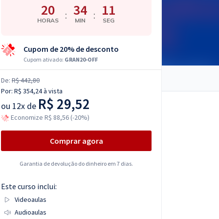
20
34
11
:
:
HORAS
MIN
SEG
Cupom de 20% de desconto
Cupom ativado:
GRAN20-OFF
De:
R$ 442,80
Por:
R$ 354,24
à vista
R$ 29,52
ou
12x de
Economize R$ 88,56 (-20%)
Comprar agora
Garantia de devolução do dinheiro em 7 dias.
Este curso inclui:
Videoaulas
Audioaulas