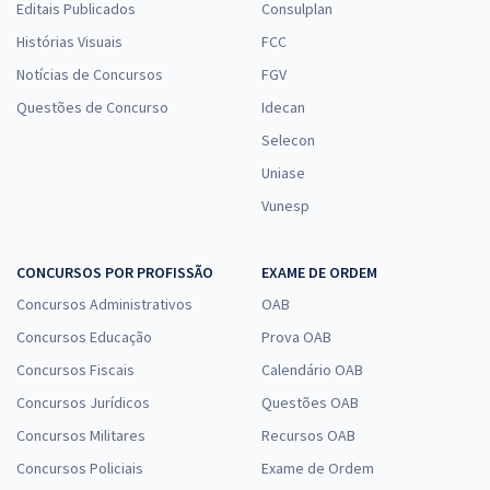
Editais Publicados
Consulplan
Histórias Visuais
FCC
Notícias de Concursos
FGV
Questões de Concurso
Idecan
Selecon
Uniase
Vunesp
CONCURSOS POR PROFISSÃO
EXAME DE ORDEM
Concursos Administrativos
OAB
Concursos Educação
Prova OAB
Concursos Fiscais
Calendário OAB
Concursos Jurídicos
Questões OAB
Concursos Militares
Recursos OAB
Concursos Policiais
Exame de Ordem