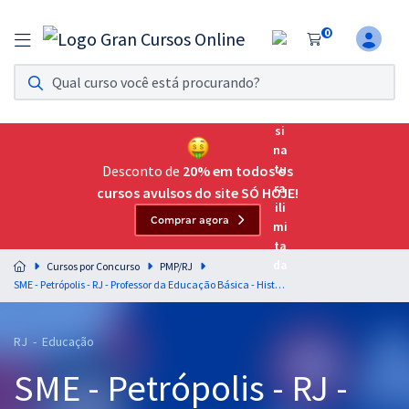
0
Assinatura Ilimitada 11
Acesso a todos os cursos. Teste grátis por 7 dias!
Assinatura OAB Até Passar
Acesso ilimitado a toda preparação para o Exame da
Desconto de
20% em todos os
Ordem, até você passar!
cursos avulsos do site SÓ HOJE!
Comprar agora
Residências Multiprofissionais
Preparação completa e intensiva para as principais
Cursos por Concurso
PMP/RJ
residências em saúde do Brasil
SME - Petrópolis - RJ - Professor da Educação Básica - História
Concursos
RJ - Educação
Assinatura Ilimitada
SME - Petrópolis - RJ -
Cursos 20% OFF