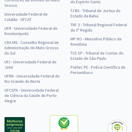
Corretores de Imóveis do Mato
do Espírito Santo
Grosso
TJ BA - Tribunal de Justiça do
Universidade Federal de
Estado da Bahia
Catalão - UFCAT
TRF 3 - Tribunal Regional Federal
UFR - Universidade Federal de
da 3ª Região
Rondonópolis
MP RO - Ministério Público de
CRA MS - Conselho Regional de
Rondônia
Administração do Mato Grosso
do Sul
TCE SP - Tribunal de Contas do
Estado de São Paulo
UFJ - Universidade Federal de
Jataí
Politec PE - Polícia Científica de
Pernambuco
UFRN - Universidade Federal do
Rio Grande do Norte
UFCSPA - Universidade Federal
de Ciência da Saúde de Porto
Alegre