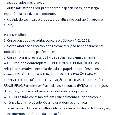
mais cobrados nas provas.
3. Aulas ministradas por professores especialistas, com larga
experiência na atividade docente.
4. Qualidade técnica de gravação de altíssimo padrão (imagem e
áudio)
Mais Detalhes:
1. Curso baseado no edital concurso público N.º 01-2022.
2. Serão abordados os tópicos relevantes (não necessariamente
todos) a critério dos professores.
3. Carga horária prevista: 508 videoaulas (aproximadamente).
4. O Curso
não
contemplará: CONHECIMENTO PEDAGÓGICO: as
relações interativas em sala de aula: o papel dos professores e dos
alunos. HISTÓRIA, GEOGRAFIA, TURISMO E EDUCAÇÃO PARA O
TRÂNSITO DE PETRÓPOLIS. LEGISLAÇÃO (POLÍTICAS DE EDUCAÇÃO
BRASILEIRA): Parâmetros Curriculares Nacionais (PCN's): orientações
didáticas, natureza, objetivos e conteúdos propostos.
4.1 O Curso
não
contemplará em Conhecimentos Específicos: A
América Latina no século XX; a nova ordem econômica
internacional. História e Cultura Afro-brasileira. História da Educação,
Fundamentos Históricos da Educação.