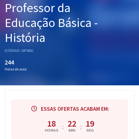
Professor da
Pós
Educação Básica -
Graduação
História
OAB
Mentorias
(CÓDIGO: 187481)
244
Questões grátis
Horas de aula
Conteúdo gratuito
Blog
Aprovados
ESSAS OFERTAS ACABAM EM:
Atendimento
18
22
18
:
:
HORAS
MIN
SEG