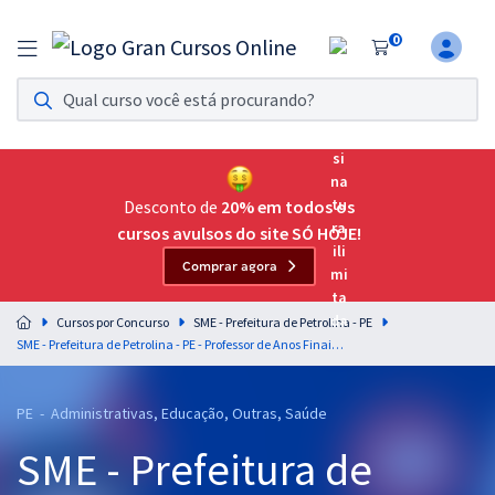
0
Assinatura Ilimitada 11
Acesso a todos os cursos. Teste grátis por 7 dias!
Assinatura OAB Até Passar
Acesso ilimitado a toda preparação para o Exame da
Desconto de
20% em todos os
Ordem, até você passar!
cursos avulsos do site SÓ HOJE!
Comprar agora
Residências Multiprofissionais
Preparação completa e intensiva para as principais
Cursos por Concurso
SME - Prefeitura de Petrolina - PE
residências em saúde do Brasil
SME - Prefeitura de Petrolina - PE - Professor de Anos Finais do Ensino Fundamental - Língua Portuguesa
Concursos
PE - Administrativas, Educação, Outras, Saúde
Assinatura Ilimitada
SME - Prefeitura de
Cursos 20% OFF