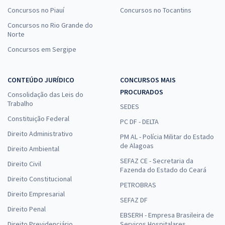
Concursos no Piauí
Concursos no Tocantins
Concursos no Rio Grande do
Norte
Concursos em Sergipe
CONTEÚDO JURÍDICO
CONCURSOS MAIS
PROCURADOS
Consolidação das Leis do
Trabalho
SEDES
Constituição Federal
PC DF - DELTA
Direito Administrativo
PM AL - Polícia Militar do Estado
de Alagoas
Direito Ambiental
SEFAZ CE - Secretaria da
Direito Civil
Fazenda do Estado do Ceará
Direito Constitucional
PETROBRAS
Direito Empresarial
SEFAZ DF
Direito Penal
EBSERH - Empresa Brasileira de
Direito Previdenciário
Serviços Hospitalares