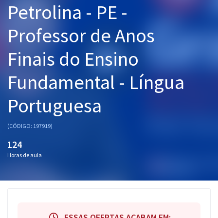
Petrolina - PE -
Pós
Professor de Anos
Graduação
Finais do Ensino
OAB
Fundamental - Língua
Mentorias
Portuguesa
Questões grátis
Conteúdo gratuito
(CÓDIGO: 197919)
Blog
124
Horas de aula
Aprovados
Atendimento
ESSAS OFERTAS ACABAM EM: