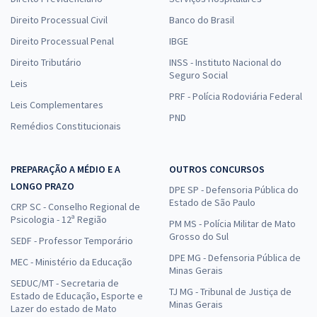
Direito Processual Civil
Banco do Brasil
Direito Processual Penal
IBGE
Direito Tributário
INSS - Instituto Nacional do
Seguro Social
Leis
PRF - Polícia Rodoviária Federal
Leis Complementares
PND
Remédios Constitucionais
PREPARAÇÃO A MÉDIO E A
OUTROS CONCURSOS
LONGO PRAZO
DPE SP - Defensoria Pública do
Estado de São Paulo
CRP SC - Conselho Regional de
Psicologia - 12ª Região
PM MS - Polícia Militar de Mato
Grosso do Sul
SEDF - Professor Temporário
DPE MG - Defensoria Pública de
MEC - Ministério da Educação
Minas Gerais
SEDUC/MT - Secretaria de
TJ MG - Tribunal de Justiça de
Estado de Educação, Esporte e
Minas Gerais
Lazer do estado de Mato