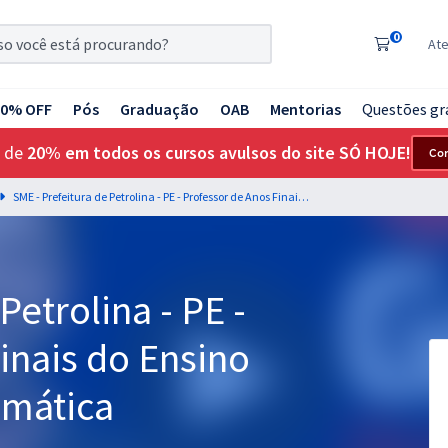
0
At
20% OFF
Pós
Graduação
OAB
Mentorias
Questões gr
 de
20% em todos os cursos avulsos do site SÓ HOJE!
Co
SME - Prefeitura de Petrolina - PE - Professor de Anos Finais do Ensino Fundamental - Matemática
Petrolina - PE -
inais do Ensino
emática