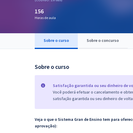
Pós
156
Graduação
Horas de aula
OAB
Sobre o curso
Sobre o concurso
Mentorias
Questões grátis
Sobre o curso
Conteúdo gratuito
Blog
Satisfação garantida ou seu dinheiro de vo
Você poderá efetuar o cancelamento e obter 
Aprovados
satisfação garantida ou seu dinheiro de volta
Atendimento
Veja o que o Sistema Gran de Ensino tem para ofer
aprovação):