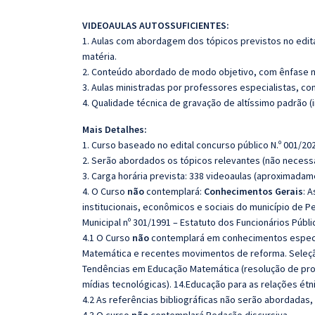
VIDEOAULAS AUTOSSUFICIENTES:
1. Aulas com abordagem dos tópicos previstos no edita
matéria.
2. Conteúdo abordado de modo objetivo, com ênfase n
3. Aulas ministradas por professores especialistas, co
4. Qualidade técnica de gravação de altíssimo padrão 
Mais Detalhes:
1. Curso baseado no edital concurso público N.º 001/202
2. Serão abordados os tópicos relevantes (não necessa
3. Carga horária prevista: 338 videoaulas (aproximadam
4. O Curso
não
contemplará:
Conhecimentos Gerais
:
A
institucionais, econômicos e sociais do município de 
Municipal nº 301/1991 – Estatuto dos Funcionários Públi
4.1 O Curso
não
contemplará em conhecimentos espec
Matemática e recentes movimentos de reforma.
Seleç
Tendências em Educação Matemática (resolução de pr
mídias tecnológicas). 14.Educação para as relações étni
4.2 As referências bibliográficas não serão abordadas,