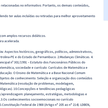
s relacionadas no informativo. Portanto, os demais conteúdos,
ndo ter aulas incluídas ou retiradas para melhor aproveitamento
 com amplos recursos didáticos.
ira acelerada.
is:
Aspectos históricos, geográficos, políticos, administrativos,
Petrolina-PE e do Estado de Pernambuco.
2.Mudanças Climáticas. 4.
Municipal nº 301/1991 – Estatuto dos Funcionários Públicos do
temática, sociedade e currículo: Currículos de Matemática e
Educação.
O Ensino de Matemática e a Base Nacional Comum
 objetos de conhecimento.
Seleção e organização dos conteúdos
o Matemática (resolução de problemas, modelagem,
lógicas).
10.Concepções e tendências pedagógicas
o/aprendizagem: planejamento, estratégias, metodologias e
13.Os conhecimentos socioemocionais no currículo
5.Constituição Federal de 1988 (Artigo n° 205 ao n° 214).
LDBEN,