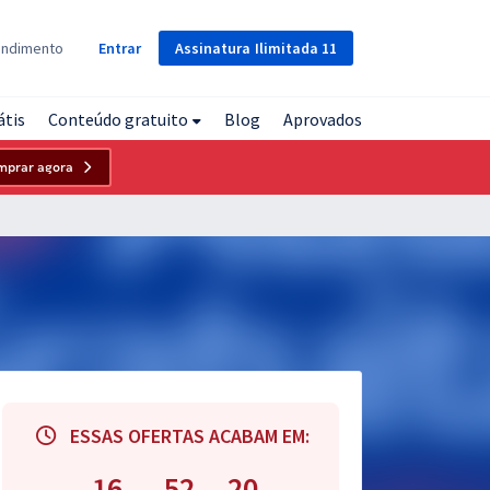
Assinatura
Ilimitada
11
endimento
Entrar
átis
Conteúdo gratuito
Blog
Aprovados
mprar agora
ESSAS OFERTAS ACABAM EM:
16
52
19