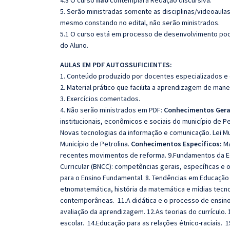
4.3 O curso
não
contemplará Redação discursiva.
5. Serão ministradas somente as disciplinas/videoaula
mesmo constando no edital, não serão ministrados.
5.1 O curso está em processo de desenvolvimento pode
do Aluno.
AULAS EM PDF AUTOSSUFICIENTES:
1. Conteúdo produzido por docentes especializados e
2. Material prático que facilita a aprendizagem de mane
3. Exercícios comentados.
4. Não serão ministrados em PDF:
Conhecimentos Gera
institucionais, econômicos e sociais do município de 
Novas tecnologias da informação e comunicação
. Lei 
Município de Petrolina.
Conhecimentos Específicos:
Ma
recentes movimentos de reforma.
9.Fundamentos da 
Curricular (BNCC): competências gerais, específicas e
para o Ensino Fundamental. 8. Tendências em Educaçã
etnomatemática, história da matemática e mídias tecno
contemporâneas. 11.A didática e o processo de ensin
avaliação da aprendizagem. 12.As teorias do currículo.
escolar.
14.Educação para as relações étnico-raciais. 1