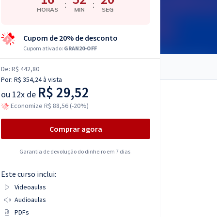
:
:
HORAS
MIN
SEG
Cupom de 20% de desconto
Cupom ativado:
GRAN20-OFF
De:
R$ 442,80
Por:
R$ 354,24
à vista
R$ 29,52
ou
12x de
Economize R$ 88,56 (-20%)
Comprar agora
Garantia de devolução do dinheiro em 7 dias.
Este curso inclui:
Videoaulas
Audioaulas
PDFs