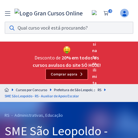
0
Assinatura Ilimitada 11
Acesso a todos os cursos. Teste grátis por 7 dias!
Assinatura OAB Até Passar
Acesso ilimitado a toda preparação para o Exame da
Desconto de
20% em todos os
Ordem, até você passar!
cursos avulsos do site SÓ HOJE!
Comprar agora
Residências Multiprofissionais
Preparação completa e intensiva para as principais
Cursos por Concurso
Prefeitura de São Leopoldo - RS
residências em saúde do Brasil
SME São Leopoldo - RS - Auxiliar de Apoio Escolar
Concursos
RS - Administrativas, Educação
Assinatura Ilimitada
SME São Leopoldo -
Cursos 20% OFF