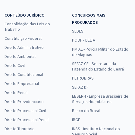
CONTEÚDO JURÍDICO
CONCURSOS MAIS
PROCURADOS
Consolidação das Leis do
Trabalho
SEDES
Constituição Federal
PC DF - DELTA
Direito Administrativo
PM AL - Polícia Militar do Estado
de Alagoas
Direito Ambiental
SEFAZ CE - Secretaria da
Direito Civil
Fazenda do Estado do Ceará
Direito Constitucional
PETROBRAS
Direito Empresarial
SEFAZ DF
Direito Penal
EBSERH - Empresa Brasileira de
Direito Previdenciário
Serviços Hospitalares
Direito Processual Civil
Banco do Brasil
Direito Processual Penal
IBGE
Direito Tributário
INSS - Instituto Nacional do
Seguro Social