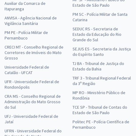
Auxiliar da Comarca de
Estado de São Paulo
Itapuranga
PM SC - Polícia Militar de Santa
ANVISA - Agência Nacional de
Catarina
Vigilância Sanitária
SEDUC RS - Secretaria de
PM PE - Polícia Militar de
Estado da Educação do Rio
Pernambuco
Grande do Sul
CRECI MT - Conselho Regional de
SEJUS ES - Secretaria da Justiça
Corretores de Imóveis do Mato
do Espírito Santo
Grosso
TJ BA - Tribunal de Justiça do
Universidade Federal de
Estado da Bahia
Catalão - UFCAT
TRF 3 - Tribunal Regional Federal
UFR - Universidade Federal de
da 3ª Região
Rondonópolis
MP RO - Ministério Público de
CRA MS - Conselho Regional de
Rondônia
Administração do Mato Grosso
do Sul
TCE SP - Tribunal de Contas do
Estado de São Paulo
UFJ - Universidade Federal de
Jataí
Politec PE - Polícia Científica de
Pernambuco
UFRN - Universidade Federal do