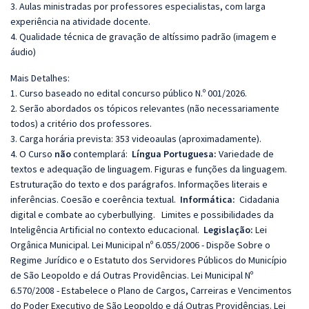
3. Aulas ministradas por professores especialistas, com larga
experiência na atividade docente.
4. Qualidade técnica de gravação de altíssimo padrão (imagem e
áudio)
Mais Detalhes:
1. Curso baseado no edital concurso público N.º 001/2026.
2. Serão abordados os tópicos relevantes (não necessariamente
todos) a critério dos professores.
3. Carga horária prevista: 353 videoaulas (aproximadamente).
4. O Curso
não
contemplará:
Língua Portuguesa:
Variedade de
textos e adequação de linguagem. Figuras e funções da linguagem.
Estruturação do texto e dos parágrafos. Informações literais e
inferências. Coesão e coerência textual.
Informática:
Cidadania
digital e combate ao cyberbullying.
Limites e possibilidades da
Inteligência Artificial no contexto educacional.
Legislação:
Lei
Orgânica Municipal. Lei Municipal nº 6.055/2006 - Dispõe Sobre o
Regime Jurídico e o Estatuto dos Servidores Públicos do Município
de São Leopoldo e dá Outras Providências. Lei Municipal Nº
6.570/2008 - Estabelece o Plano de Cargos, Carreiras e Vencimentos
do Poder Executivo de São Leopoldo e dá Outras Providências. Lei