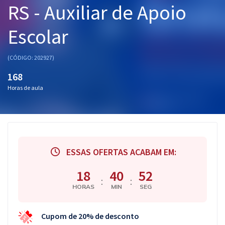
RS - Auxiliar de Apoio
Pós
Escolar
Graduação
OAB
(CÓDIGO: 202927)
168
Mentorias
Horas de aula
Questões grátis
Conteúdo gratuito
Blog
ESSAS OFERTAS ACABAM EM:
Aprovados
18
40
51
:
:
HORAS
MIN
SEG
Atendimento
Cupom de 20% de desconto