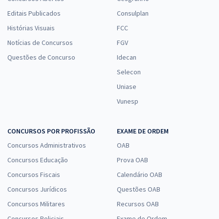
Editais Publicados
Consulplan
Histórias Visuais
FCC
Notícias de Concursos
FGV
Questões de Concurso
Idecan
Selecon
Uniase
Vunesp
CONCURSOS POR PROFISSÃO
EXAME DE ORDEM
Concursos Administrativos
OAB
Concursos Educação
Prova OAB
Concursos Fiscais
Calendário OAB
Concursos Jurídicos
Questões OAB
Concursos Militares
Recursos OAB
Concursos Policiais
Exame de Ordem