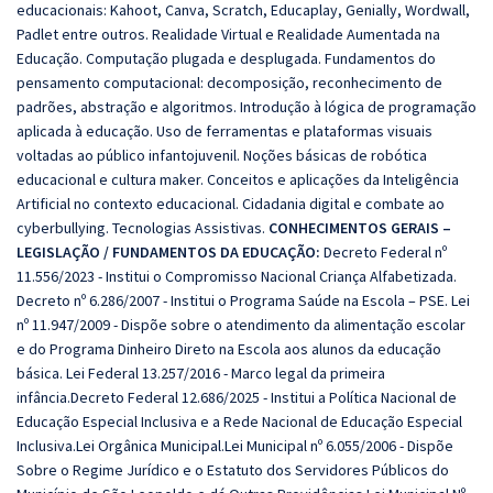
educacionais: Kahoot, Canva, Scratch, Educaplay, Genially, Wordwall,
Padlet entre outros. Realidade Virtual e Realidade Aumentada na
Educação. Computação plugada e desplugada. Fundamentos do
pensamento computacional: decomposição, reconhecimento de
padrões, abstração e algoritmos. Introdução à lógica de programação
aplicada à educação. Uso de ferramentas e plataformas visuais
voltadas ao público infantojuvenil. Noções básicas de robótica
educacional e cultura maker. Conceitos e aplicações da Inteligência
Artificial no contexto educacional. Cidadania digital e combate ao
cyberbullying. Tecnologias Assistivas.
CONHECIMENTOS GERAIS –
LEGISLAÇÃO / FUNDAMENTOS DA EDUCAÇÃO:
Decreto Federal nº
11.556/2023 - Institui o Compromisso Nacional Criança Alfabetizada.
Decreto nº 6.286/2007 - Institui o Programa Saúde na Escola – PSE. Lei
nº 11.947/2009 - Dispõe sobre o atendimento da alimentação escolar
e do Programa Dinheiro Direto na Escola aos alunos da educação
básica. Lei Federal 13.257/2016 - Marco legal da primeira
infância.Decreto Federal 12.686/2025 - Institui a Política Nacional de
Educação Especial Inclusiva e a Rede Nacional de Educação Especial
Inclusiva.Lei Orgânica Municipal.Lei Municipal nº 6.055/2006 - Dispõe
Sobre o Regime Jurídico e o Estatuto dos Servidores Públicos do