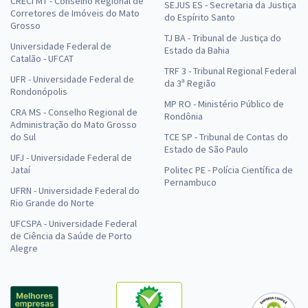
CRECI MT - Conselho Regional de
SEJUS ES - Secretaria da Justiça
Corretores de Imóveis do Mato
do Espírito Santo
Grosso
TJ BA - Tribunal de Justiça do
Universidade Federal de
Estado da Bahia
Catalão - UFCAT
TRF 3 - Tribunal Regional Federal
UFR - Universidade Federal de
da 3ª Região
Rondonópolis
MP RO - Ministério Público de
CRA MS - Conselho Regional de
Rondônia
Administração do Mato Grosso
do Sul
TCE SP - Tribunal de Contas do
Estado de São Paulo
UFJ - Universidade Federal de
Jataí
Politec PE - Polícia Científica de
Pernambuco
UFRN - Universidade Federal do
Rio Grande do Norte
UFCSPA - Universidade Federal
de Ciência da Saúde de Porto
Alegre