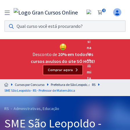
0
Assinatura Ilimitada 11
Acesso a todos os cursos. Teste grátis por 7 dias!
Assinatura OAB Até Passar
Acesso ilimitado a toda preparação para o Exame da
Desconto de
20% em todos os
Ordem, até você passar!
cursos avulsos do site SÓ HOJE!
Comprar agora
Residências Multiprofissionais
Preparação completa e intensiva para as principais
Cursos por Concurso
Prefeitura de São Leopoldo - RS
residências em saúde do Brasil
SME São Leopoldo - RS - Professor de Matemática
Concursos
RS - Administrativas, Educação
Assinatura Ilimitada
SME São Leopoldo -
Cursos 20% OFF