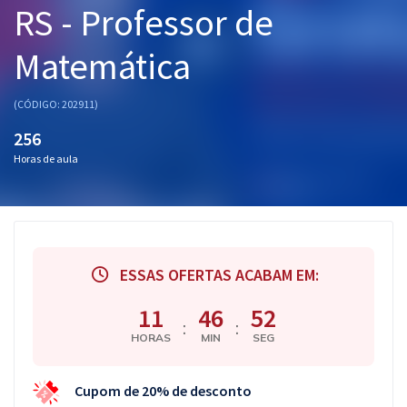
RS - Professor de
Pós
Matemática
Graduação
OAB
(CÓDIGO: 202911)
256
Mentorias
Horas de aula
Questões grátis
Conteúdo gratuito
Blog
ESSAS OFERTAS ACABAM EM:
Aprovados
11
46
51
:
:
HORAS
MIN
SEG
Atendimento
Cupom de 20% de desconto