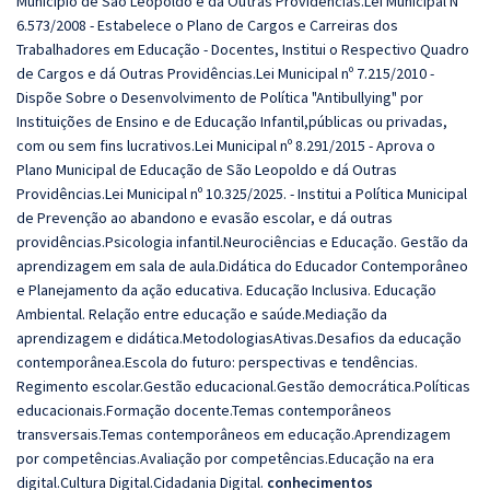
Município de São Leopoldo e dá Outras Providências.Lei Municipal Nº
6.573/2008 - Estabelece o Plano de Cargos e Carreiras dos
Trabalhadores em Educação - Docentes, Institui o Respectivo Quadro
de Cargos e dá Outras Providências.Lei Municipal nº 7.215/2010 -
Dispõe Sobre o Desenvolvimento de Política "Antibullying" por
Instituições de Ensino e de Educação Infantil,públicas ou privadas,
com ou sem fins lucrativos.Lei Municipal nº 8.291/2015 - Aprova o
Plano Municipal de Educação de São Leopoldo e dá Outras
Providências.Lei Municipal nº 10.325/2025. - Institui a Política Municipal
de Prevenção ao abandono e evasão escolar, e dá outras
providências.Psicologia infantil.Neurociências e Educação. Gestão da
aprendizagem em sala de aula.Didática do Educador Contemporâneo
e Planejamento da ação educativa. Educação Inclusiva. Educação
Ambiental. Relação entre educação e saúde.Mediação da
aprendizagem e didática.MetodologiasAtivas.Desafios da educação
contemporânea.Escola do futuro: perspectivas e tendências.
Regimento escolar.Gestão educacional.Gestão democrática.Políticas
educacionais.Formação docente.Temas contemporâneos
transversais.Temas contemporâneos em educação.Aprendizagem
por competências.Avaliação por competências.Educação na era
digital.Cultura Digital.Cidadania Digital.
conhecimentos