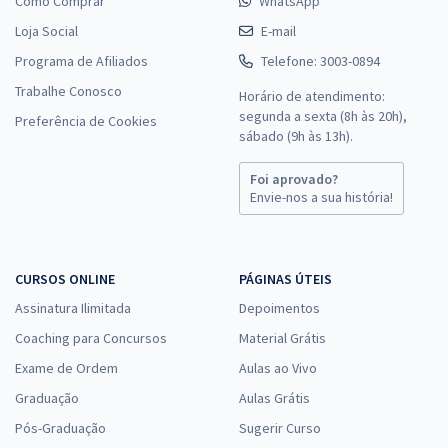
Como Comprar
WhatsApp
Loja Social
E-mail
Programa de Afiliados
Telefone: 3003-0894
Trabalhe Conosco
Horário de atendimento:
segunda a sexta (8h às 20h),
Preferência de Cookies
sábado (9h às 13h).
Foi aprovado?
Envie-nos a sua história!
CURSOS ONLINE
PÁGINAS ÚTEIS
Assinatura Ilimitada
Depoimentos
Coaching para Concursos
Material Grátis
Exame de Ordem
Aulas ao Vivo
Graduação
Aulas Grátis
Pós-Graduação
Sugerir Curso