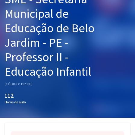
Pós
Municipal de
Graduação
Educação de Belo
OAB
Jardim - PE -
Mentorias
Professor II -
Questões grátis
Educação Infantil
Conteúdo gratuito
(CÓDIGO: 192398)
Blog
112
Aprovados
Horas de aula
Atendimento