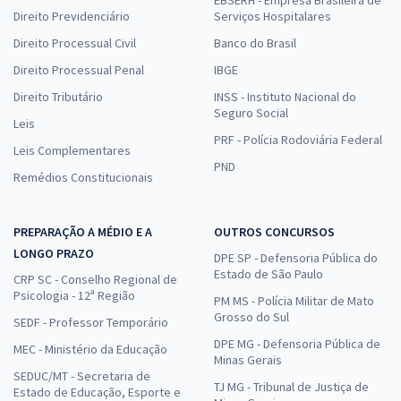
Direito Previdenciário
Serviços Hospitalares
Direito Processual Civil
Banco do Brasil
Direito Processual Penal
IBGE
Direito Tributário
INSS - Instituto Nacional do
Seguro Social
Leis
PRF - Polícia Rodoviária Federal
Leis Complementares
PND
Remédios Constitucionais
PREPARAÇÃO A MÉDIO E A
OUTROS CONCURSOS
LONGO PRAZO
DPE SP - Defensoria Pública do
Estado de São Paulo
CRP SC - Conselho Regional de
Psicologia - 12ª Região
PM MS - Polícia Militar de Mato
Grosso do Sul
SEDF - Professor Temporário
DPE MG - Defensoria Pública de
MEC - Ministério da Educação
Minas Gerais
SEDUC/MT - Secretaria de
TJ MG - Tribunal de Justiça de
Estado de Educação, Esporte e