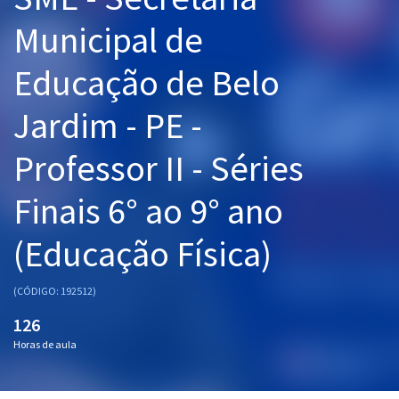
Pós
Municipal de
Graduação
Educação de Belo
OAB
Jardim - PE -
Mentorias
Professor II - Séries
Questões grátis
Finais 6° ao 9° ano
Conteúdo gratuito
(Educação Física)
Blog
Aprovados
(CÓDIGO: 192512)
126
Atendimento
Horas de aula