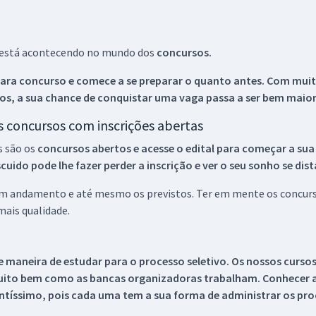
ue está acontecendo no mundo dos
concursos.
ara concurso e comece a se preparar o quanto antes. Com muita
os, a sua chance de conquistar uma vaga passa a ser bem maior
os concursos com inscrições abertas
s são os
concursos abertos e acesse o edital para começar a sua
ido pode lhe fazer perder a inscrição e ver o seu sonho se dis
 em andamento e até mesmo os previstos. Ter em mente os concurso
ais qualidade.
 maneira de estudar para o processo seletivo. Os nossos curso
uito bem como as bancas organizadoras trabalham. Conhecer a
tíssimo, pois cada uma tem a sua forma de administrar os proc