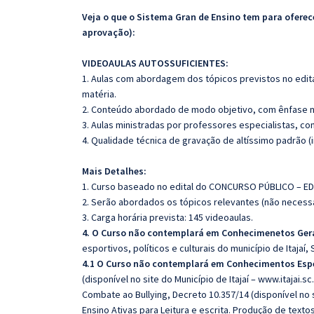
Veja o que o Sistema Gran de Ensino tem para ofer
aprovação):
VIDEOAULAS AUTOSSUFICIENTES:
1. Aulas com abordagem dos tópicos previstos no edita
matéria.
2. Conteúdo abordado de modo objetivo, com ênfase n
3. Aulas ministradas por professores especialistas, co
4. Qualidade técnica de gravação de altíssimo padrão 
Mais Detalhes:
1. Curso baseado no edital do CONCURSO PÚBLICO – EDI
2. Serão abordados os tópicos relevantes (não necessa
3. Carga horária prevista: 145 videoaulas.
4. O Curso não contemplará em Conhecimenetos Gera
esportivos, políticos e culturais do município de Itajaí, 
4.1 O Curso não contemplará em Conhecimentos Espe
(disponível no site do Município de Itajaí – www.itajai.
Combate ao Bullying, Decreto 10.357/14 (disponível no si
Ensino Ativas para Leitura e escrita. Produção de text