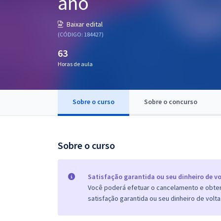
ano
Pós
Baixar edital
Graduação
(CÓDIGO: 184427)
63
OAB
Horas de aula
Mentorias
Sobre o curso
Sobre o concurso
Questões grátis
Conteúdo gratuito
Blog
Sobre o curso
Aprovados
Satisfação garantida ou seu dinheiro de vo
Você poderá efetuar o cancelamento e obter 
Atendimento
satisfação garantida ou seu dinheiro de volta