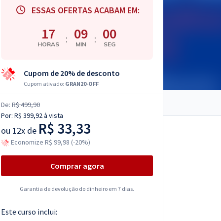
ESSAS OFERTAS ACABAM EM:
17
09
00
:
:
HORAS
MIN
SEG
Cupom de 20% de desconto
Cupom ativado:
GRAN20-OFF
De:
R$ 499,90
Por:
R$ 399,92
à vista
R$ 33,33
ou
12x de
Economize R$ 99,98 (-20%)
Comprar agora
Garantia de devolução do dinheiro em 7 dias.
Este curso inclui: