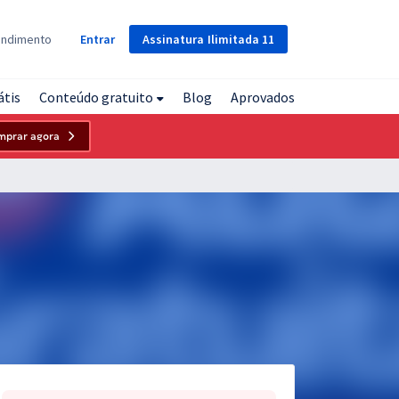
Assinatura
Ilimitada
11
endimento
Entrar
átis
Conteúdo gratuito
Blog
Aprovados
mprar agora