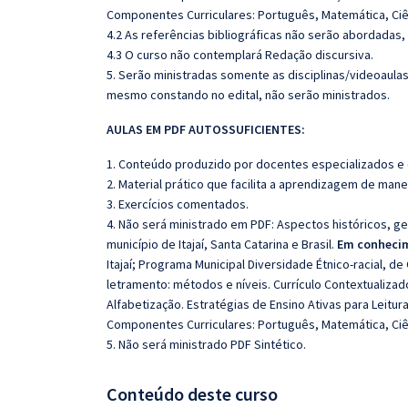
Componentes Curriculares: Português, Matemática, Ciênc
4.2 As referências bibliográficas não serão abordadas,
4.3 O curso não contemplará Redação discursiva.
5. Serão ministradas somente as disciplinas/videoaula
mesmo constando no edital, não serão ministrados.
AULAS EM PDF AUTOSSUFICIENTES:
1. Conteúdo produzido por docentes especializados e
2. Material prático que facilita a aprendizagem de mane
3. Exercícios comentados.
4. Não será ministrado em PDF:
Aspectos históricos, ge
município de Itajaí, Santa Catarina e Brasil.
Em conhecim
Itajaí; Programa Municipal Diversidade Étnico-racial, d
letramento: métodos e níveis. Currículo Contextualizad
Alfabetização. Estratégias de Ensino Ativas para Leitu
Componentes Curriculares: Português, Matemática, Ciênc
5. Não será ministrado PDF Sintético.
Conteúdo deste curso