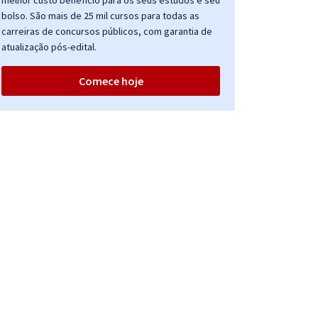
melhor custo benefício para os seus estudos e seu
bolso. São mais de 25 mil cursos para todas as
carreiras de concursos públicos, com garantia de
atualização pós-edital.
Comece hoje