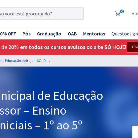
0
At
20% OFF
Pós
Graduação
OAB
Mentorias
Questões gr
 de
20% em todos os cursos avulsos do site SÓ HOJE!
Co
SME - Secretaria Municipal de Educação de Itajaí - SC - Professor – Ensino Fundamental Anos Iniciais – 1º ao 5º ano
unicipal de Educação
essor – Ensino
iciais – 1º ao 5º