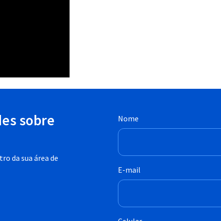
des sobre
Nome
ro da sua área de
E-mail