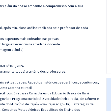
ecer (além do nosso empenho e compromisso com a sua
l, após minuciosa análise realizada pelo professor de cada
os aspectos mais cobrados nas provas.
m larga experiência na atividade docente.
(imagem e áudio)
TAL Nº 029/2024.
riamente todos) a critério dos professores.
is e Atualidades:
Aspectos históricos, geográficos, econômicos,
Santa Catarina e Brasil.
cíficos:
Diretrizes Curriculares da Educação Básica de Itajaí
sc.gov.br). Programa Municipal Diversidade Étnico-racial, de Gênero e
te do Município de Itajaí – www.itajai.sc.gov.br). Estratégias de
os. Conceitos Metodológicos Específicos do Ensino dos